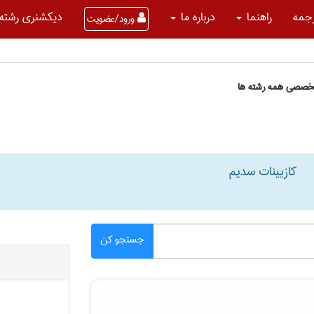
جمه
راهنما
درباره ما
دیکشنری رشته 
ورود/عضویت
تخصصی همه رشته ها
کازیینات سدیم
جستجو کن