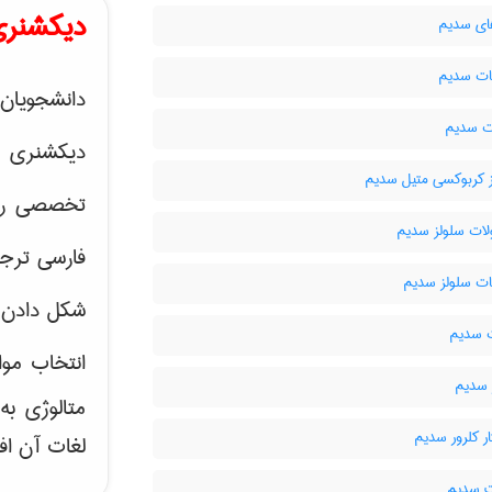
دیکشنری
ی سدیم
ات سدیم
دانشجویان 
ت سدیم
دیکشنری 
 کربوکسی متیل سدیم
تخصصی رشته
لات سلولز سدیم
فارسی ترجم
ت سلولز سدیم
شکل دادن 
 سدیم
انتخاب موا
 سدیم
متالوژی ب
ر کلرور سدیم
لغات آن اف
 سدیم