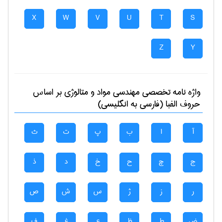
X
W
V
U
T
S
Z
Y
واژه نامه تخصصی
مهندسی مواد و متالوژی
بر اساس
حروف الفبا (فارسی به انگلیسی)
آ
ا
ب
پ
ت
ث
ج
چ
ح
خ
د
ذ
ر
ز
ژ
س
ش
ص
ض
ط
ظ
ع
غ
ف