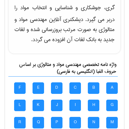
گری، جوشکاری و شناسایی و انتخاب مواد
را
دربر می گیرد. دیشکنری آنلاین مهندسی مواد و
متالوژی به صورت مرتب بروزرسانی شده و لغات
جدید به بانک لغات آن افزوده می گردد.
واژه نامه تخصصی
مهندسی مواد و متالوژی
بر اساس
حروف الفبا (انگلیسی به فارسی)
F
E
D
C
B
A
L
K
J
I
H
G
R
Q
P
O
N
M