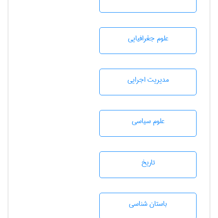
علوم جغرافيايی
مديريت اجرايی
علوم سياسی
تاريخ
باستان شناسی