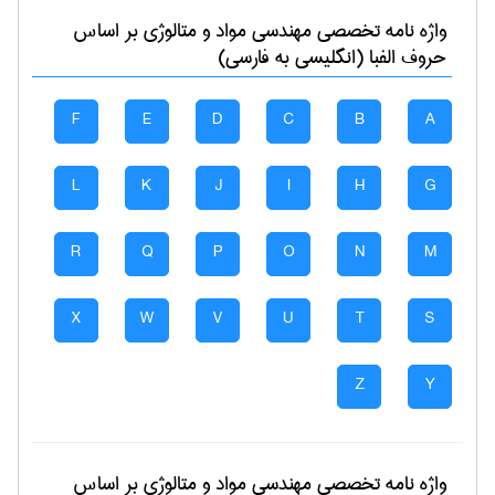
واژه نامه تخصصی
مهندسی مواد و متالوژی
بر اساس
حروف الفبا (انگلیسی به فارسی)
F
E
D
C
B
A
L
K
J
I
H
G
R
Q
P
O
N
M
X
W
V
U
T
S
Z
Y
واژه نامه تخصصی
مهندسی مواد و متالوژی
بر اساس