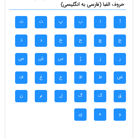
حروف الفبا (فارسی به انگلیسی)
آ
ا
ب
پ
ت
ث
ج
چ
ح
خ
د
ذ
ر
ز
ژ
س
ش
ص
ض
ط
ظ
ع
غ
ف
ق
ک
گ
ل
م
ن
و
ه
ی