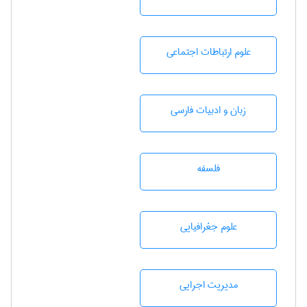
علوم ارتباطات اجتماعی
زبان و ادبيات فارسی
فلسفه
علوم جغرافيايی
مديريت اجرايی