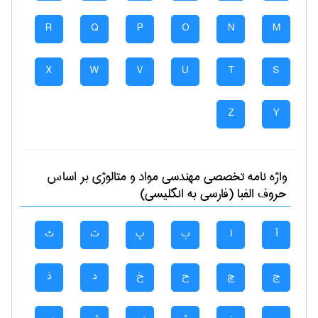
R
Q
P
O
N
M
X
W
V
U
T
S
Z
Y
واژه نامه تخصصی
مهندسی مواد و متالوژی
بر اساس
حروف الفبا (فارسی به انگلیسی)
آ
ا
ب
پ
ت
ث
ج
چ
ح
خ
د
ذ