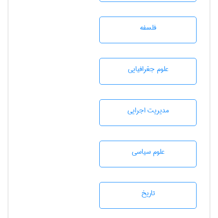
فلسفه
علوم جغرافيايی
مديريت اجرايی
علوم سياسی
تاريخ