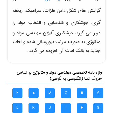
گرایش های
شکل دادن فلزات، سرامیک، ریخته
گری، جوشکاری و شناسایی و انتخاب مواد
را
دربر می گیرد. دیشکنری آنلاین مهندسی مواد و
متالوژی به صورت مرتب بروزرسانی شده و لغات
جدید به بانک لغات آن افزوده می گردد.
واژه نامه تخصصی
مهندسی مواد و متالوژی
بر اساس
حروف الفبا (انگلیسی به فارسی)
F
E
D
C
B
A
L
K
J
I
H
G