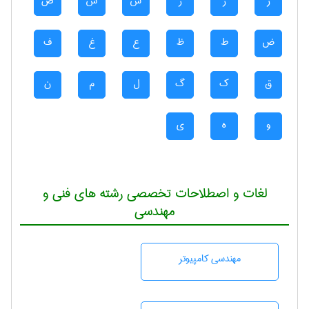
ر
ز
ژ
س
ش
ص
ض
ط
ظ
ع
غ
ف
ق
ک
گ
ل
م
ن
و
ه
ی
لغات و اصطلاحات تخصصی رشته های فنی و
مهندسی
مهندسی كامپيوتر