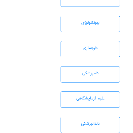
بيوتكنولوژی
داروسازی
دامپزشكی
علوم آزمايشگاهی
دندانپزشكی