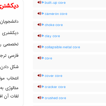
built-up core
دیکشنری
cameron core
دانشجویان 
choke core
دیکشنری 
clay core
تخصصی رشته
collapsible metal core
فارسی ترجم
core
شکل دادن 
cover core
انتخاب موا
متالوژی ب
cracker core
لغات آن اف
crushed core