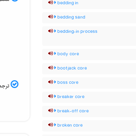
bedding in
bedding sand
bedding-in process
body core
bootjack core
boss core
ترجمه
breaker core
break-off core
broken core