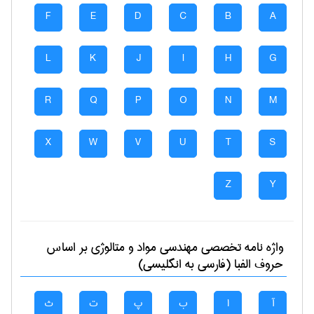
F
E
D
C
B
A
L
K
J
I
H
G
R
Q
P
O
N
M
X
W
V
U
T
S
Z
Y
واژه نامه تخصصی
مهندسی مواد و متالوژی
بر اساس
حروف الفبا (فارسی به انگلیسی)
آ
ا
ب
پ
ت
ث