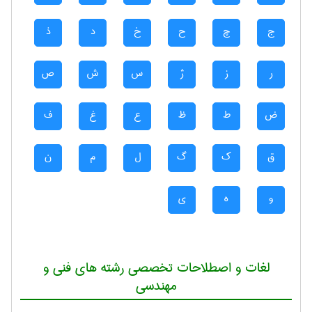
ج
چ
ح
خ
د
ذ
ر
ز
ژ
س
ش
ص
ض
ط
ظ
ع
غ
ف
ق
ک
گ
ل
م
ن
و
ه
ی
لغات و اصطلاحات تخصصی رشته های فنی و
مهندسی