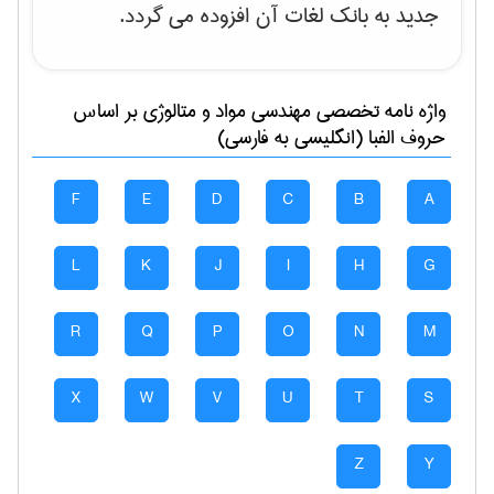
جدید به بانک لغات آن افزوده می گردد.
واژه نامه تخصصی
مهندسی مواد و متالوژی
بر اساس
حروف الفبا (انگلیسی به فارسی)
F
E
D
C
B
A
L
K
J
I
H
G
R
Q
P
O
N
M
X
W
V
U
T
S
Z
Y