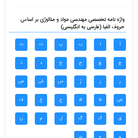
واژه نامه تخصصی
مهندسی مواد و متالوژی
بر اساس
حروف الفبا (فارسی به انگلیسی)
آ
ا
ب
پ
ت
ث
ج
چ
ح
خ
د
ذ
ر
ز
ژ
س
ش
ص
ض
ط
ظ
ع
غ
ف
ق
ک
گ
ل
م
ن
و
ه
ی