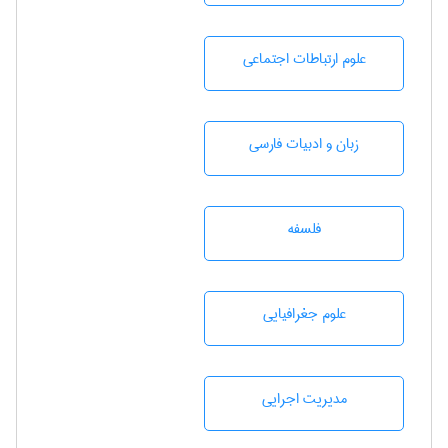
علوم ارتباطات اجتماعی
زبان و ادبيات فارسی
فلسفه
علوم جغرافيايی
مديريت اجرايی