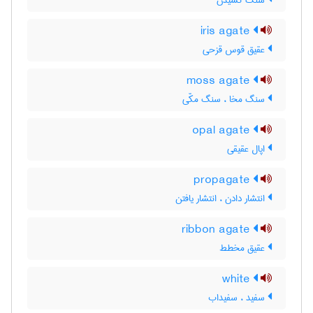
سنگ کشیدن
iris agate
عقیق قوس قزحی
moss agate
سنگ مخا ، سنگ مکّی
opal agate
اپال عقیقی
propagate
انتشار دادن ، انتشار یافتن
ribbon agate
عقیق مخطط
white
سفید ، سفیداب