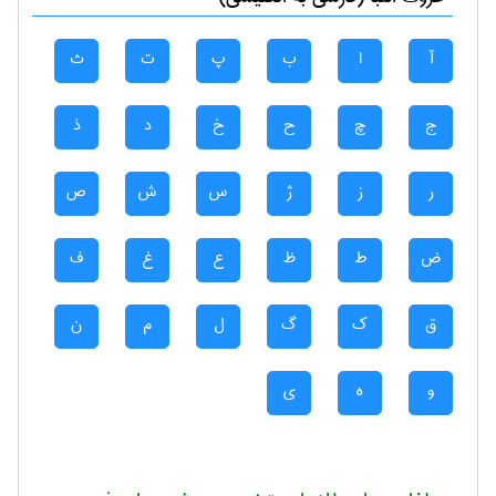
آ
ا
ب
پ
ت
ث
ج
چ
ح
خ
د
ذ
ر
ز
ژ
س
ش
ص
ض
ط
ظ
ع
غ
ف
ق
ک
گ
ل
م
ن
و
ه
ی