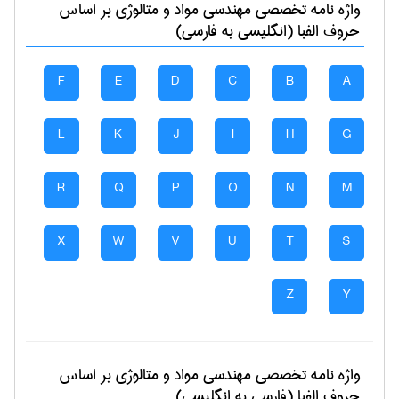
واژه نامه تخصصی
مهندسی مواد و متالوژی
بر اساس
حروف الفبا (انگلیسی به فارسی)
F
E
D
C
B
A
L
K
J
I
H
G
R
Q
P
O
N
M
X
W
V
U
T
S
Z
Y
واژه نامه تخصصی
مهندسی مواد و متالوژی
بر اساس
حروف الفبا (فارسی به انگلیسی)