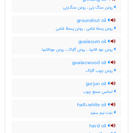
روغن سنگ زنی ، روغن سنگ‌زنی
groundnut oil
روغن پستۀ شامی ، روغن پستهٔ شامی
guaiacum oil
روغن عود الانبیاء ، روغن گایاک ، روغن عودالانبیاء
guaiacwood oil
روغن چوب گایاک
gurjun oil
اسانس صمغ چوب
half-white oil
نفت نیم سفید
hard oil