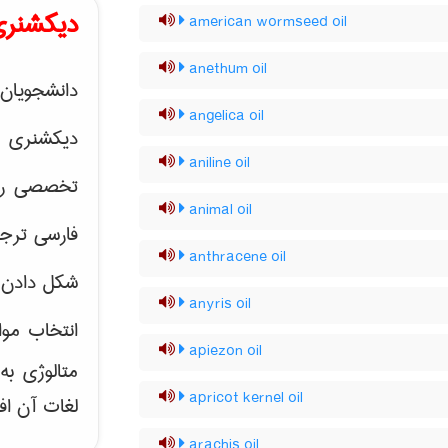
دیکشنری
american wormseed oil
anethum oil
دانشجویان 
angelica oil
دیکشنری 
aniline oil
تخصصی رشته
animal oil
فارسی ترجم
anthracene oil
شکل دادن 
anyris oil
انتخاب موا
apiezon oil
متالوژی ب
apricot kernel oil
لغات آن اف
arachis oil