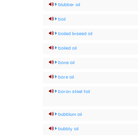
blubber oil
boil
boiled linseed oil
boiled oil
bone oil
bore oil
boron steel foil
bubblum oil
bubbly oil