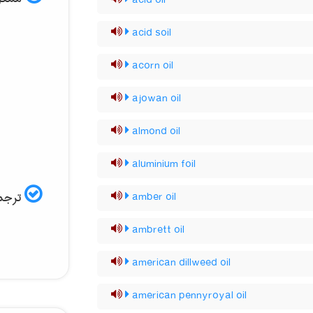
acid oil
acid soil
acorn oil
ajowan oil
almond oil
aluminium foil
ترجمه
amber oil
ambrett oil
american dillweed oil
american pennyroyal oil