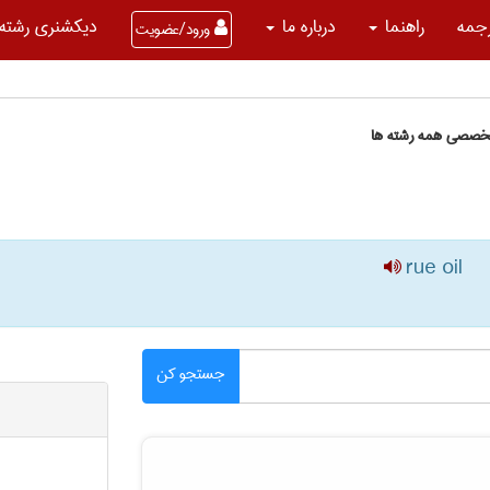
جمه
راهنما
درباره ما
دیکشنری رشته 
ورود/عضویت
تخصصی همه رشته ها
rue oil
جستجو کن