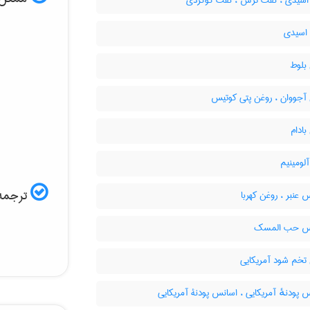
سیدی ، نفت ترش ، نفت گوگردی
اسیدی
بلوط
آجووان ، روغن پتی کوتیس
ادام
لومینیم
ترجمه 
عنبر ، روغن کهربا
س حب المسک
تخم شود آمریکایی
پودنهٔ آمریکایی ، اسانس پودنۀ آمریکایی