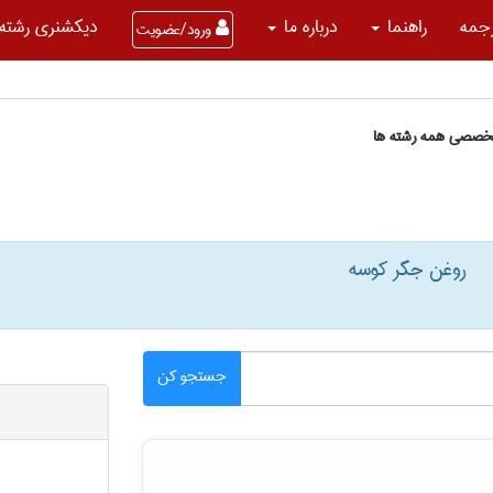
جمه
راهنما
درباره ما
دیکشنری رشته 
ورود/عضویت
تخصصی همه رشته ها
روغن جگر کوسه
جستجو کن