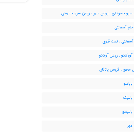
سرو خمره ای ، روغن سور ، روغن سرو خمره‌ای
ام آسفالتی
سفالتی ، نفت قیری
ووکادو ، روغن آوکادو
محور ، گریس یاتاقان
اباسو
بالتیک
التیمور
موز