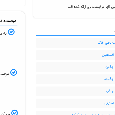
 آنها در لیست زیر ارائه شده اند.
موسسه ترج
به دن
بافتی خاک
افسنطین
جذبان
موسسه ا
جذبنده
جاذب
استونی
ممکن ا