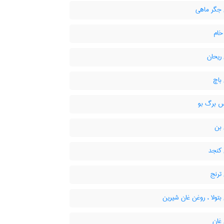
جگر ماهی
ام
ریحان
باچ
 برگ بو
بن
کنجد
ترنج
تولا ، روغن غان شیرین
غان