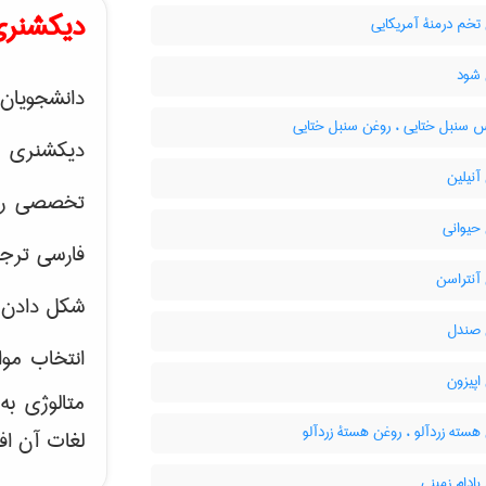
دیکشنری
تخم درمنۀ آمریکایی
شود
دانشجویان 
 سنبل ختایی ، روغن سنبل ختایی
دیکشنری 
آنیلین
تخصصی رشته
حیوانی
فارسی ترجم
آنتراسن
شکل دادن 
صندل
انتخاب موا
اپیزون
متالوژی ب
سته زردآلو ، روغن هستۀ زردآلو
لغات آن اف
ادام زمینی