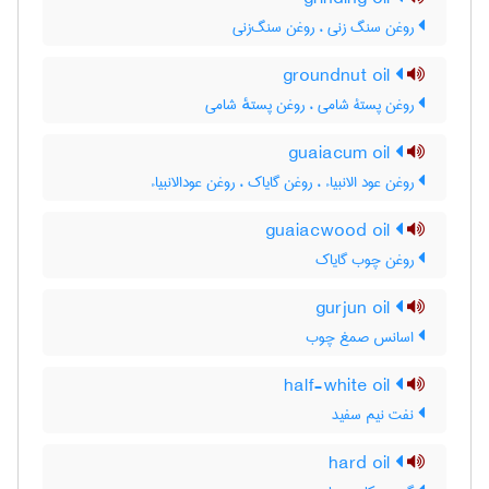
روغن سنگ زنی ، روغن سنگ‌زنی
groundnut oil
روغن پستۀ شامی ، روغن پستهٔ شامی
guaiacum oil
روغن عود الانبیاء ، روغن گایاک ، روغن عودالانبیاء
guaiacwood oil
روغن چوب گایاک
gurjun oil
اسانس صمغ چوب
half-white oil
نفت نیم سفید
hard oil