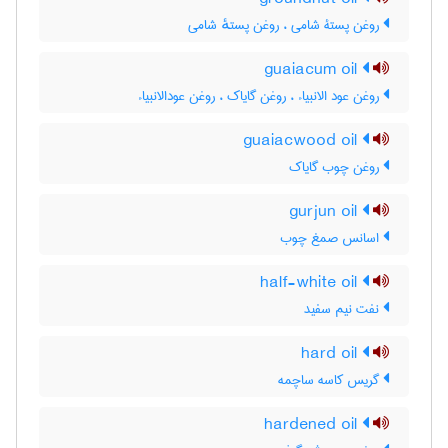
روغن پستۀ شامی ، روغن پستهٔ شامی
guaiacum oil
روغن عود الانبیاء ، روغن گایاک ، روغن عودالانبیاء
guaiacwood oil
روغن چوب گایاک
gurjun oil
اسانس صمغ چوب
half-white oil
نفت نیم سفید
hard oil
گریس کاسه ساچمه
hardened oil