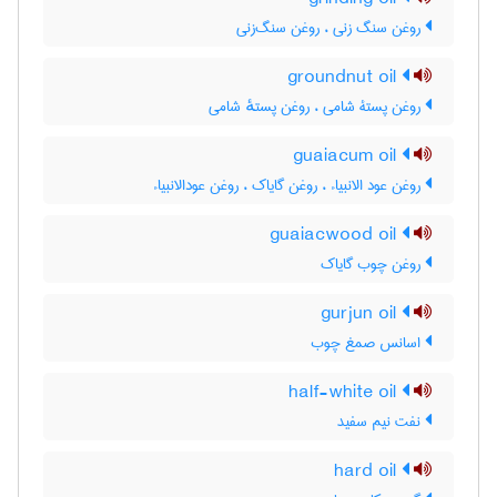
روغن سنگ زنی ، روغن سنگ‌زنی
groundnut oil
روغن پستۀ شامی ، روغن پستهٔ شامی
guaiacum oil
روغن عود الانبیاء ، روغن گایاک ، روغن عودالانبیاء
guaiacwood oil
روغن چوب گایاک
gurjun oil
اسانس صمغ چوب
half-white oil
نفت نیم سفید
hard oil