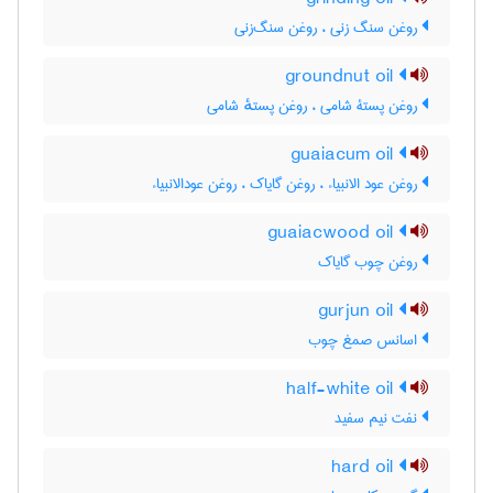
روغن سنگ زنی ، روغن سنگ‌زنی
groundnut oil
روغن پستۀ شامی ، روغن پستهٔ شامی
guaiacum oil
روغن عود الانبیاء ، روغن گایاک ، روغن عودالانبیاء
guaiacwood oil
روغن چوب گایاک
gurjun oil
اسانس صمغ چوب
half-white oil
نفت نیم سفید
hard oil