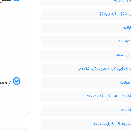
نز آلومینیم
ی شکل ، گرد بی‌شکل
بانده
نتراسیت
 بی شعله
اخه ای ، گرد شجری ، گرد شاخه‌ای
ترجمه 
سفالت
شاندہ طلا ، گرد افشانده طلا
شانده
B ،  باروت درجۀ