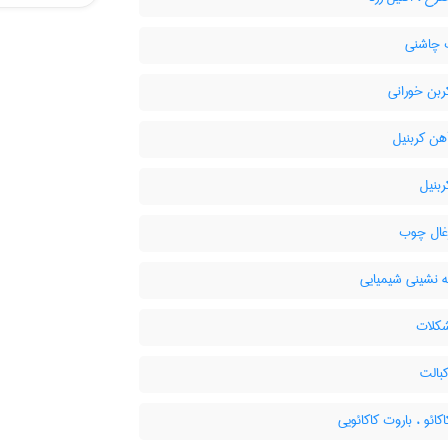
 چاشنی
ربن خورانی
هن کربنیل
بنیل
غال چوب
ه نشینی شیمیایی
کلات
بالت
کائو ، باروت کاکائویی