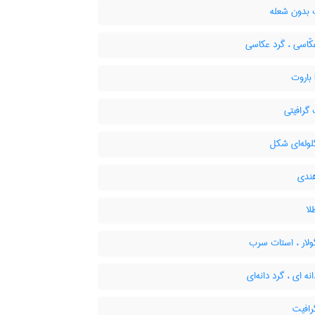
 بدون شعله
ّاسی ، گَرد عکاسی
گرافیتی
وله‌ای شکل
هندی
لا
ولار ، استات سرب
نه ای ، گرد دانه‌ای
رافیت