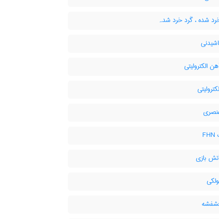
رد شده ، گَرد خرد شدہ
اشیدنی
ن الکترولیتی
کترولیتی
نصری
F
تش بازی
ولکی
شفشه