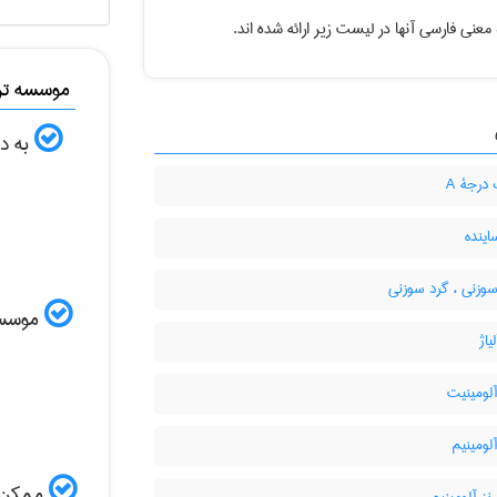
معنی فارسی آنها در لیست زیر ارائه شده اند.
موسسه ترج
به دن
درجۀ A
ینده
وزنی ، گرد سوزنی
موسسه ا
یاژ
لومینیت
لومینیم
ممکن ا