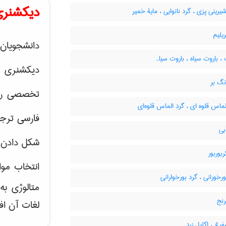
دیکشنری
یرینی پزی ، گرد نانوایی ، مایۀ خمیر
یلیم
دانشجویان 
، باروت سیاه ، باروت سیاہ
دیکشنری 
نگ بر
تخصصی رشته
ماس قلوه ای ، گرد الماس قلوه‌ای
فارسی ترجم
بی
شکل دادن 
بوربور
انتخاب موا
رخورانی ، گرد بورخوارانی
متالوژی ب
رنج
لغات آن اف
رغ ، اکلیل زرد