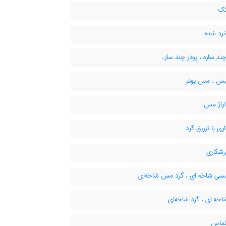
کک
رد شده
ند سازه ، پودر چند سازہ
س ، مس پودر
لیاژ مس
ی با تزریق گرد
رشکاری
سی شاخه ای ، گرد مس شاخه‌ای
خه ای ، گرد شاخه‌ای
لماس