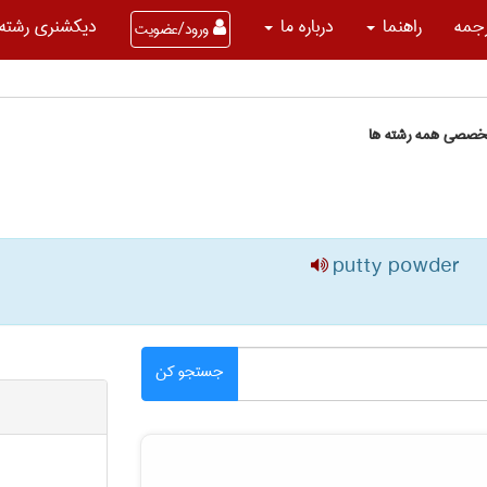
جمه
راهنما
درباره ما
دیکشنری رشته 
ورود/عضویت
تخصصی همه رشته ها
putty powder
جستجو کن