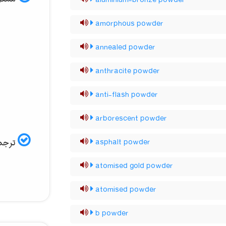
aluminium-bronze powder
amorphous powder
annealed powder
anthracite powder
anti-flash powder
arborescent powder
ترجمه
asphalt powder
atomised gold powder
atomised powder
b powder