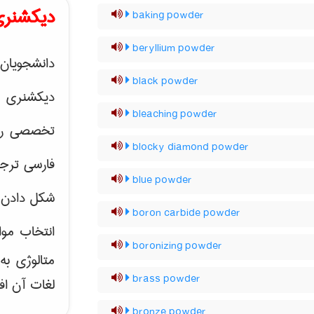
دیکشنری
baking powder
beryllium powder
دانشجویان 
black powder
دیکشنری 
bleaching powder
تخصصی رشته
blocky diamond powder
فارسی ترجم
blue powder
شکل دادن 
boron carbide powder
انتخاب موا
boronizing powder
متالوژی ب
brass powder
لغات آن اف
bronze powder