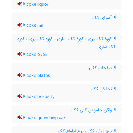
coke liquor
آسیای کک
coke mill
کورۀ کک پزی ، کورۀ کک سازی ، کوره کک پزی ، کوره
کک سازی
coke oven
صفحات ککی
coke plates
تخلخل کک
coke porosity
واگن خاموش کنی کک
coke quenching car
برج اطفاء کک ، برج اطفاع کک