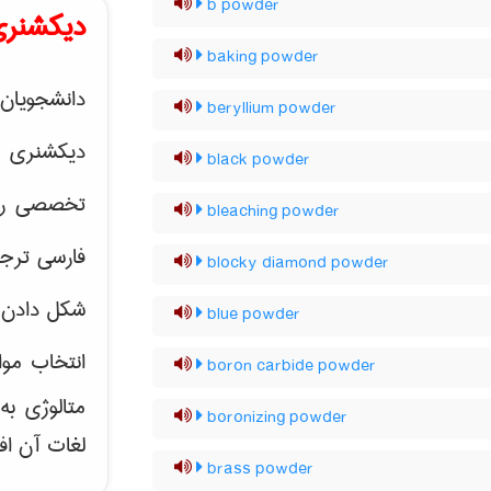
b powder
دیکشنری
baking powder
دانشجویان 
beryllium powder
دیکشنری 
black powder
تخصصی رشته
bleaching powder
فارسی ترجم
blocky diamond powder
شکل دادن 
blue powder
انتخاب موا
boron carbide powder
متالوژی ب
boronizing powder
لغات آن اف
brass powder