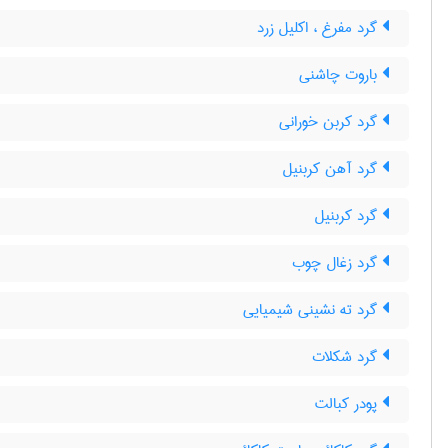
گرد مفرغ ، اکلیل زرد
باروت چاشنی
گرد کربن خورانی
گرد آهن کربنیل
گرد کربنیل
گرد زغال چوب
گرد ته نشینی شیمیایی
گرد شکلات
پودر کبالت