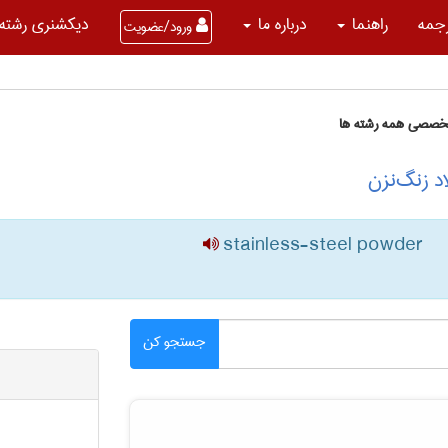
جمه
راهنما
درباره ما
دیکشنری رشته 
ورود/عضویت
تخصصی همه رشته ها
د زنگ‌نزن
stainless-steel powder
جستجو کن