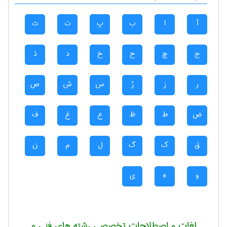
آ
ا
ب
پ
ت
ث
ج
چ
ح
خ
د
ذ
ر
ز
ژ
س
ش
ص
ض
ط
ظ
ع
غ
ف
ق
ک
گ
ل
م
ن
و
ه
ی
لغات و اصطلاحات تخصصی رشته های فنی و