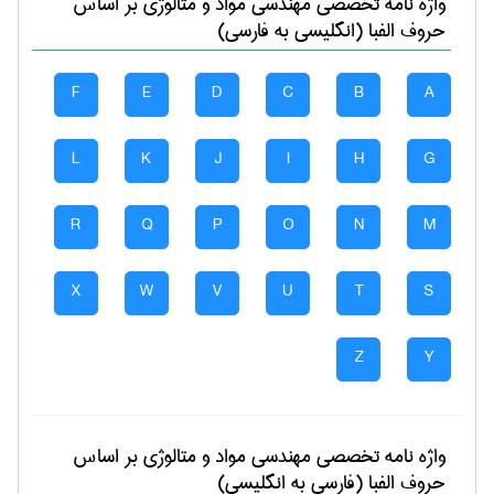
واژه نامه تخصصی
مهندسی مواد و متالوژی
بر اساس
حروف الفبا (انگلیسی به فارسی)
F
E
D
C
B
A
L
K
J
I
H
G
R
Q
P
O
N
M
X
W
V
U
T
S
Z
Y
واژه نامه تخصصی
مهندسی مواد و متالوژی
بر اساس
حروف الفبا (فارسی به انگلیسی)