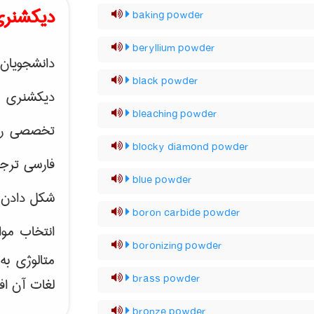
دیکشنری
baking powder
beryllium powder
دانشجویان 
black powder
دیکشنری 
bleaching powder
تخصصی رشته
blocky diamond powder
فارسی ترجم
blue powder
شکل دادن 
boron carbide powder
انتخاب موا
boronizing powder
متالوژی ب
brass powder
لغات آن اف
bronze powder