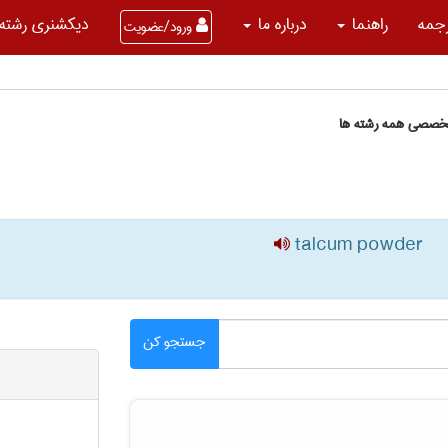
جمه
راهنما
درباره ما
دیکشنری رشته 
ورود/عضویت
تخصصی همه رشته ها
talcum powder
جستجو کن