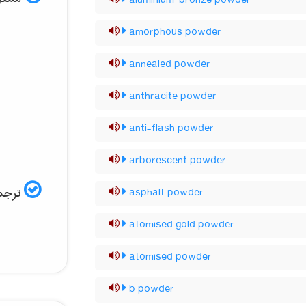
aluminium-bronze powder
amorphous powder
annealed powder
anthracite powder
anti-flash powder
arborescent powder
ترجمه
asphalt powder
atomised gold powder
atomised powder
b powder