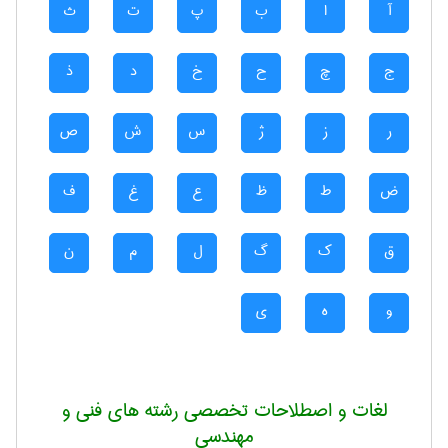
آ
ا
ب
پ
ت
ث
ج
چ
ح
خ
د
ذ
ر
ز
ژ
س
ش
ص
ض
ط
ظ
ع
غ
ف
ق
ک
گ
ل
م
ن
و
ه
ی
لغات و اصطلاحات تخصصی رشته های فنی و
مهندسی