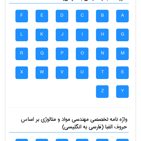
F
E
D
C
B
A
L
K
J
I
H
G
R
Q
P
O
N
M
X
W
V
U
T
S
Z
Y
واژه نامه تخصصی
مهندسی مواد و متالوژی
بر اساس
حروف الفبا (فارسی به انگلیسی)