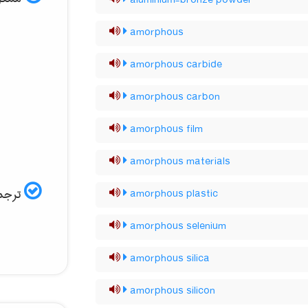
aluminium-bronze powder
amorphous
amorphous carbide
amorphous carbon
amorphous film
amorphous materials
ترجمه
amorphous plastic
amorphous selenium
amorphous silica
amorphous silicon