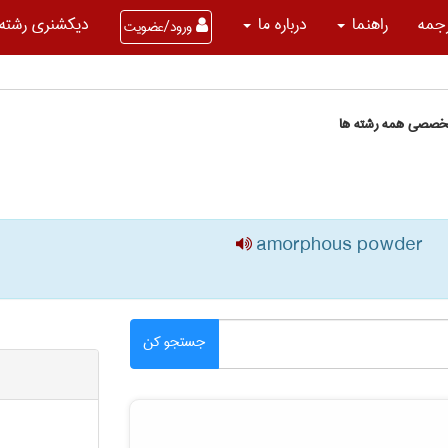
جمه
راهنما
درباره ما
دیکشنری رشته 
ورود/عضویت
تخصصی همه رشته ها
amorphous powder
جستجو کن