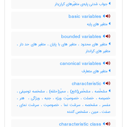
جواب شدنی پایه‌ی متغیّرهای کران‌دار
basic variables
متغیر های پایه
bounded variables
متغیر های محدود ، متغیر های با پایان ، متغیر های حد دار ،
متغیر های کراندار
canonical variables
متغیر های متعارف
characteristic
مشخّصه ، مشخّص(تابع) ، ممیّز(حلقه) ، مشخصه توصیفی ،
خصیصه ، خصلت ، خصوصیّت ویژه ، جنبه ، ویژگی ، ‌ هنر ،
مفسر ، مشخصه ، سرشت نما ، خصوصیت ، سرشت نمای ،
صفت ، مبین ، مشخص کننده
characteristic class