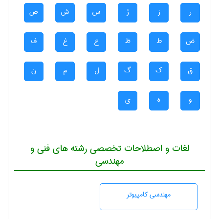
ر
ز
ژ
س
ش
ص
ض
ط
ظ
ع
غ
ف
ق
ک
گ
ل
م
ن
و
ه
ی
لغات و اصطلاحات تخصصی رشته های فنی و
مهندسی
مهندسی كامپيوتر