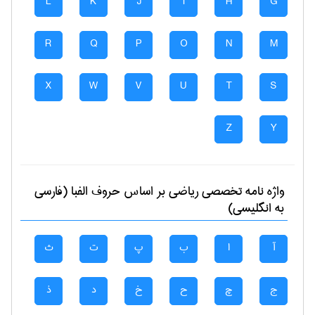
L
K
J
I
H
G
R
Q
P
O
N
M
X
W
V
U
T
S
Z
Y
واژه نامه تخصصی
رياضی
بر اساس حروف الفبا (فارسی
به انگلیسی)
آ
ا
ب
پ
ت
ث
ج
چ
ح
خ
د
ذ