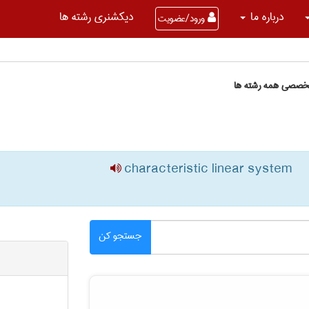
درباره ما
دیکشنری رشته ها
ورود/عضویت
تخصصی همه رشته ها
characteristic linear system
جستجو کن