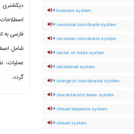
دیکشنری ت
business system
اصطلاحات 
canonical coordinate system
فارسی به ان
cartesian coordinate system
شامل اصط
center of mass system
عملیات، نظ
centesimal system
گردد.
change of coordinates system
characteristic linear system
closed sequence system
closed system