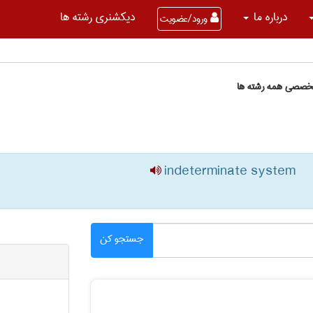
درباره ما
دیکشنری رشته ها
ورود/عضویت
تخصصی همه رشته ها
indeterminate system
جستجو کن