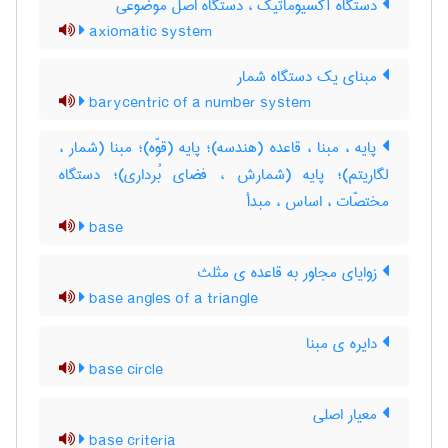
دستگاه آکسیوماتیک ، دستگاه اصل موضوعی
axiomatic system
مبنای یک دستگاه شمار
barycentric of a number system
پایه ، مبنا ، قاعده (هندسه)؛ پایه (قوّه)؛ مبنا (شمار ،
لگاریتم)؛ پایه (شمارش ، فضای بُرداری)؛ دستگاه
مختصّات ، اساس ، مبدأ
base
زوایای مجاور به قاعده ی مثلث
base angles of a triangle
دایره ی مبنا
base circle
معیار اصلی
base criteria