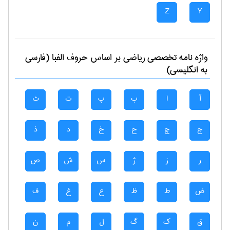
Z
Y
واژه نامه تخصصی
رياضی
بر اساس حروف الفبا (فارسی
به انگلیسی)
آ
ا
ب
پ
ت
ث
ج
چ
ح
خ
د
ذ
ر
ز
ژ
س
ش
ص
ض
ط
ظ
ع
غ
ف
ق
ک
گ
ل
م
ن