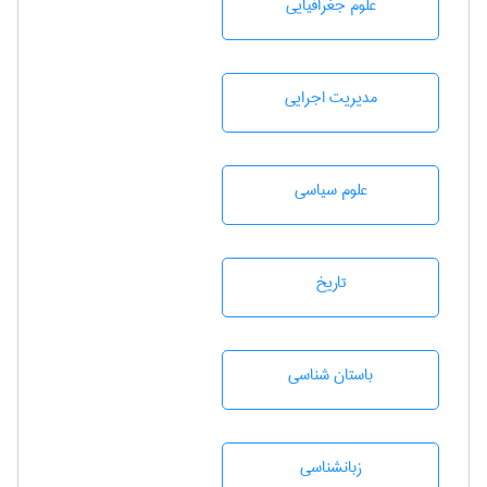
علوم جغرافيايی
مديريت اجرايی
علوم سياسی
تاريخ
باستان شناسی
زبانشناسی