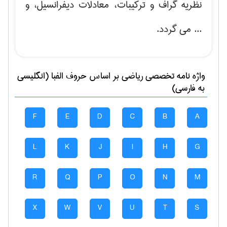
نظریه گراف و تركیبات، معادلات دیفرانسیل
، و
... می گردد.
واژه نامه تخصصی
رياضی
بر اساس حروف الفبا (انگلیسی
به فارسی)
F
E
D
C
B
A
L
K
J
I
H
G
R
Q
P
O
N
M
X
W
V
U
T
S