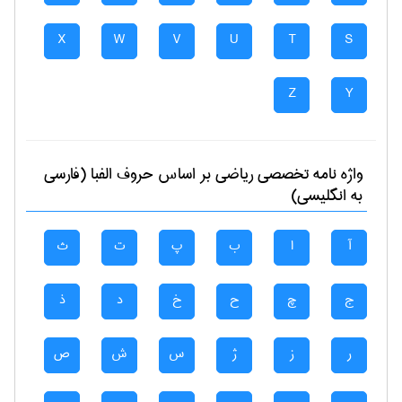
X
W
V
U
T
S
Z
Y
واژه نامه تخصصی
رياضی
بر اساس حروف الفبا (فارسی
به انگلیسی)
آ
ا
ب
پ
ت
ث
ج
چ
ح
خ
د
ذ
ر
ز
ژ
س
ش
ص