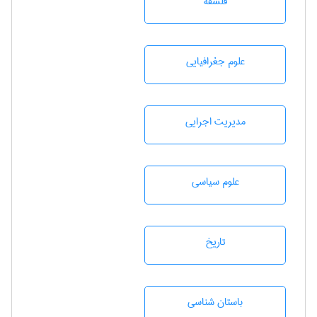
فلسفه
علوم جغرافيايی
مديريت اجرايی
علوم سياسی
تاريخ
باستان شناسی