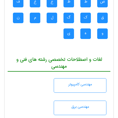
ض
ط
ظ
ع
غ
ف
ق
ک
گ
ل
م
ن
و
ه
ی
لغات و اصطلاحات تخصصی رشته های فنی و
مهندسی
مهندسی كامپيوتر
مهندسی برق