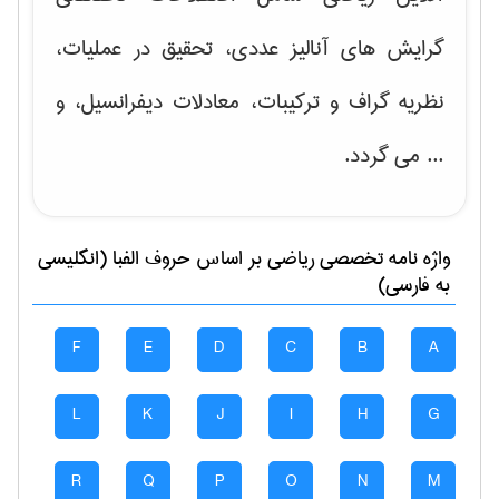
گرایش های
آنالیز عددی، تحقیق در عملیات،
نظریه گراف و تركیبات، معادلات دیفرانسیل
، و
... می گردد.
واژه نامه تخصصی
رياضی
بر اساس حروف الفبا (انگلیسی
به فارسی)
F
E
D
C
B
A
L
K
J
I
H
G
R
Q
P
O
N
M