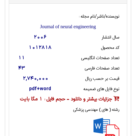
نویسنده/ناشر/نام مجله :
Journal of neural engineering
سال انتشار
2006
کد محصول
1012818
تعداد صفحات انگليسی
11
تعداد صفحات فارسی
43
قیمت بر حسب ریال
2,740,000
نوع فایل های ضمیمه
pdf+word
جزئیات بیشتر و دانلود - حجم فایل :
1 مگا بایت
رشته ( های ) مهندسی پزشکی