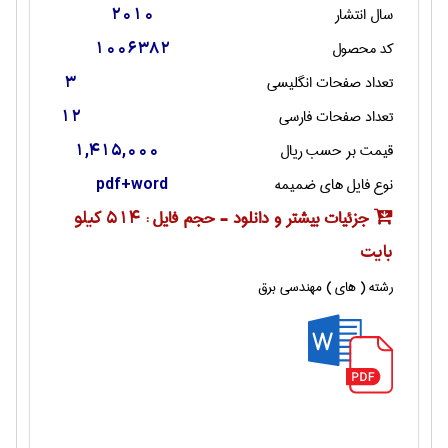
سال انتشار
2010
کد محصول
1006382
تعداد صفحات انگليسی
3
تعداد صفحات فارسی
12
قیمت بر حسب ریال
1,415,000
نوع فایل های ضمیمه
pdf+word
جزئیات بیشتر و دانلود - حجم فایل :
514 کیلو
بایت
رشته ( های ) مهندسی برق