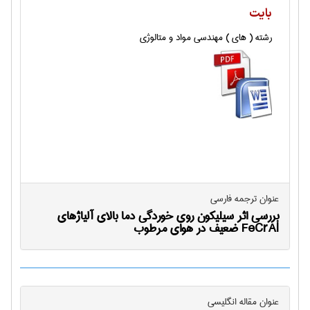
بایت
رشته ( های ) مهندسی مواد و متالوژی
عنوان ترجمه فارسی
بررسی اثر سیلیکون روی خوردگی دما بالای آلیاژهای
FeCrAl ضعیف در هوای مرطوب
عنوان مقاله انگليسی