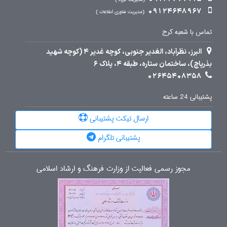
09124648967
مدیریت فناوری اطلاعات
تماس با شعبه کرج
البرز، نظرآباد، الغدیر جنوبی، کوچه غدیر 4 (کوچه شهید
بذرپاچ)، ساختمان ستاره، طبقه 4، پلاک 6
02645408358
پشتیبانی 24 ساعته
ارسال تیکت پشتیبانی
پشتیبانی تلگرام
مجوز رسمی فعالیت از وزارت فرهنگ و ارشاد اسلامی