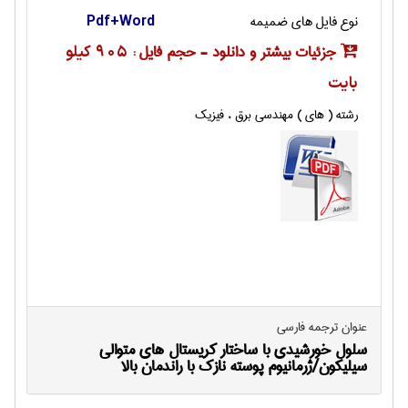
نوع فایل های ضمیمه
Pdf+Word
جزئیات بیشتر و دانلود - حجم فایل :
905 کیلو
بایت
رشته ( های ) مهندسی برق ، فیزیک
عنوان ترجمه فارسی
سلول خورشیدی با ساختار کریستال های متوالی
سیلیکون/ژرمانیوم پوسته نازک با راندمان بالا