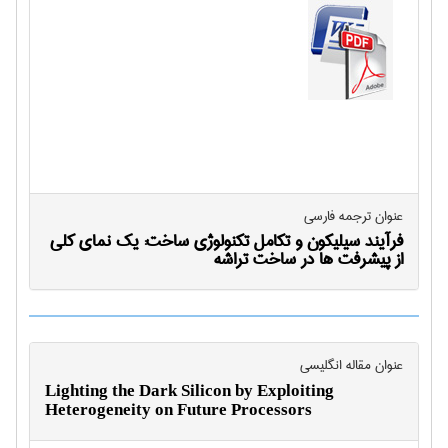
عنوان ترجمه فارسی
فرآیند سیلیکون و تکامل تکنولوژی ساخت: یک نمای کلی
از پیشرفت ها در ساخت تراشه
عنوان مقاله انگليسی
Lighting the Dark Silicon by Exploiting
Heterogeneity on Future Processors