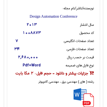
نویسنده/ناشر/نام مجله :
Design Automation Conference
سال انتشار
2013
کد محصول
1008873
تعداد صفحات انگليسی
7
تعداد صفحات فارسی
34
قیمت بر حسب ریال
2,680,000
نوع فایل های ضمیمه
Pdf+Word
جزئیات بیشتر و دانلود - حجم فایل :
2 مگا بایت
رشته ( های ) مهندسی برق ، مهندسی كامپيوتر