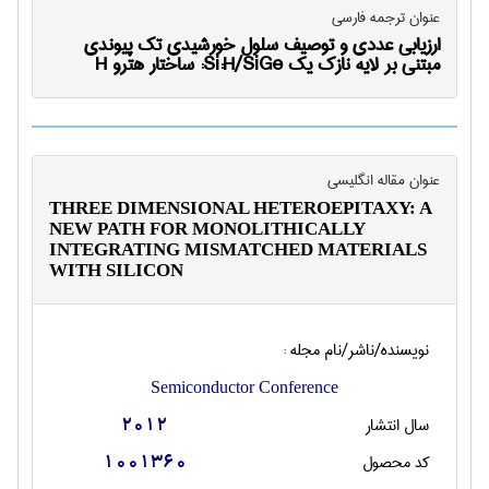
عنوان ترجمه فارسی
ارزیابی عددی و توصیف سلول خورشیدی تک پیوندی
مبتنی بر لایه نازک یک Si:H/SiGe: ساختار هترو H
عنوان مقاله انگليسی
THREE DIMENSIONAL HETEROEPITAXY: A
NEW PATH FOR MONOLITHICALLY
INTEGRATING MISMATCHED MATERIALS
WITH SILICON
نویسنده/ناشر/نام مجله :
Semiconductor Conference
سال انتشار
2012
کد محصول
1001360