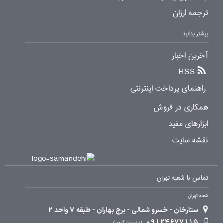
ترجمه ارزان
بیشتر بدانید
آخرین اخبار
RSS
راهنمای پرداخت اینترنتی
همکاری در فروش
ابزارهای مفید
نقشه سایت
تماس با شعبه تهران
شعبه تهران
ستارخان - خسرو شمالی - برج بهاران - طبقه 7 واحد 2
09124677115
مدیریت گروه