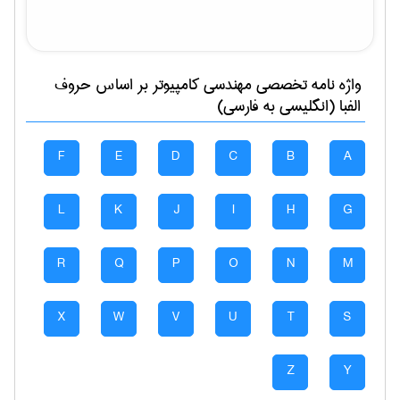
واژه نامه تخصصی
مهندسی كامپيوتر
بر اساس حروف
الفبا (انگلیسی به فارسی)
F
E
D
C
B
A
L
K
J
I
H
G
R
Q
P
O
N
M
X
W
V
U
T
S
Z
Y