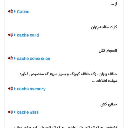
از ...
Cache
کارت حافظه پنهان
cache card
انسجام کش
cache coherence
حافظه پنهان ، زک حافظه کوچک و بسیار سریع که مخصوص ذخیره
موقت اطلاعات ...
cache memory
خطای کش
cache miss
تشخیص به کمک کامپیوتر ، طراحی به کمک کامپیوتر- این فرایند زمانی