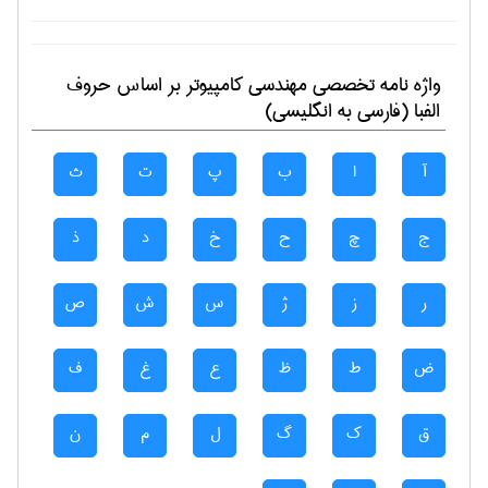
واژه نامه تخصصی
مهندسی كامپيوتر
بر اساس حروف
الفبا (فارسی به انگلیسی)
آ
ا
ب
پ
ت
ث
ج
چ
ح
خ
د
ذ
ر
ز
ژ
س
ش
ص
ض
ط
ظ
ع
غ
ف
ق
ک
گ
ل
م
ن