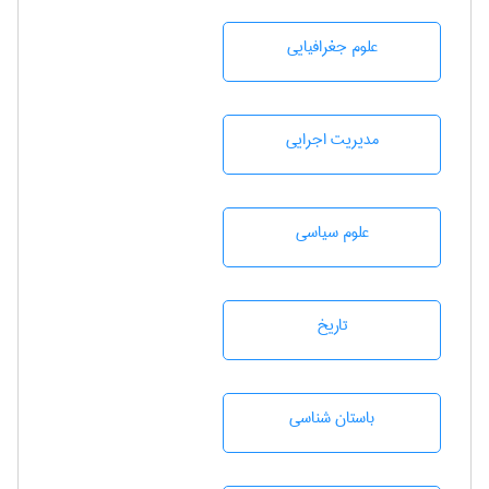
علوم جغرافيايی
مديريت اجرايی
علوم سياسی
تاريخ
باستان شناسی