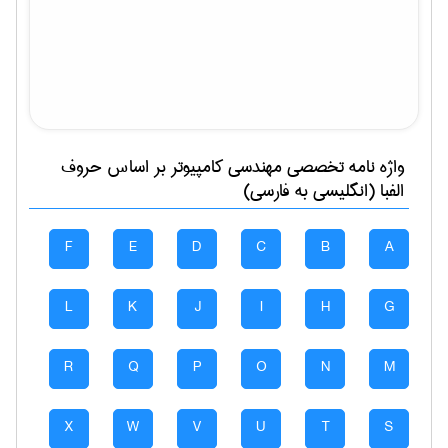
واژه نامه تخصصی
مهندسی كامپيوتر
بر اساس حروف
الفبا (انگلیسی به فارسی)
F
E
D
C
B
A
L
K
J
I
H
G
R
Q
P
O
N
M
X
W
V
U
T
S