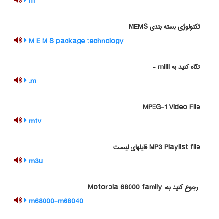
m
تکنولوژی بسته بندی MEMS
M E M S package technology
نگاه کنید به ‎ milli-
m.
MPEG-1 Video File
m1v
MP3 Playlist file فایلهای لیست
m3u
m68000-m68040