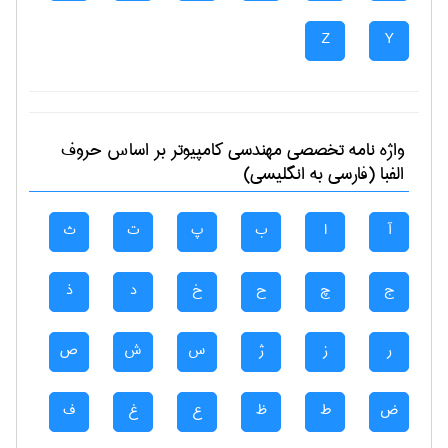
Z
Y
واژه نامه تخصصی
مهندسی كامپيوتر
بر اساس حروف
الفبا (فارسی به انگلیسی)
آ
ا
ب
پ
ت
ث
ج
چ
ح
خ
د
ذ
ر
ز
ژ
س
ش
ص
ض
ط
ظ
ع
غ
ف