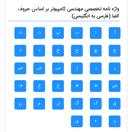
واژه نامه تخصصی
مهندسی كامپيوتر
بر اساس حروف
الفبا (فارسی به انگلیسی)
آ
ا
ب
پ
ت
ث
ج
چ
ح
خ
د
ذ
ر
ز
ژ
س
ش
ص
ض
ط
ظ
ع
غ
ف
ق
ک
گ
ل
م
ن
و
ه
ی