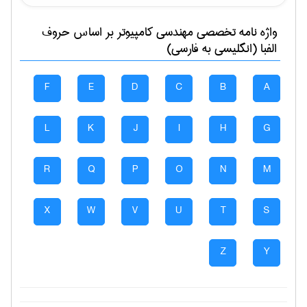
واژه نامه تخصصی
مهندسی كامپيوتر
بر اساس حروف
الفبا (انگلیسی به فارسی)
F
E
D
C
B
A
L
K
J
I
H
G
R
Q
P
O
N
M
X
W
V
U
T
S
Z
Y