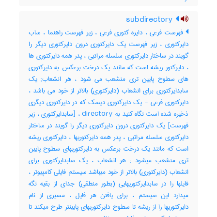
subdirectory
فهرست فرعی ، دایره کتوری فرعی ، زیر فهرست راهنما ، ساب
دایرکتوری ، زیر فهرست یک دایرکتوری درون دایرکتوری دیگر را
گویند در ساختار دایرکتوری سلسله مراتبی ، پدر همه دایرکتوری ها
، دایرکتور ریشه است که مانند یک درخت برعکس به دایرکتوری
های سطوح پایین تری منشعب می شود ، هر انشعاب; یک
سابدایرکتوری برای انشعاب (دایرکتوری) بالاتر از خود می باشد ،
دایرکتوری فرعی - یک دایرکتوری دیسک که در دایرکتوری دیگری
ذخیره شده است نگاه کنید به directory ، [سابدایرکتوری ، زیر
فهرست] یک دایرکتوری درون دایرکتوری دیگر را گویند در ساختار
دایرکتوری سلسله مراتبی ، پدر همه دایرکتوریها ، دایرکتوری ریشه
است که مانند یک درخت برعکس به دایرکتوریهای سطوح پایین
تری منشعب میشود‎ ; هر انشعاب ، یک سابدایرکتوری برای
انشعاب (دایرکتوری) بالاتر از خود میباشد سیستم فایلی کامپیوتر ،
فایلها را در سابدایرکتوریهایی (بطور منطقی) جدای از بقیه نگه
میدارد این سیستم ، برای یافتن هر فایل ، مسیری از نام
دایرکتوریها را از ریشه تا سطوح دایرکتوریهای پایینتر طرح میکند تا