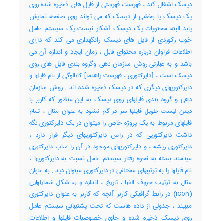
دیسک اشغال کند ، فهرست فهرستی از فایل های ذخیره شده روی
یک دیسک یا بخشی از دیسک که می تواند روی صفحه نمایش
یابد البته محتویات یک دیسک آشکار نیست یک سیستم عامل
خوب رکوردی از فایل های دیسک رانگهداری می کند که دارای
اطلاعات فراوان درباره محتوای فایل ، زمان ایجاد و اندازه آن می
باشد و به عبارتی روش سازمان دهی وگروه بندی فایل های روی
دیسک است ، [دایرکتوری ، فهرست راهنما] کاتالوگی از نام فایلها و
دایرکتوریهای دیگری که در دیسک ذخیره شده اند‎ ; روش سازمان
دهی و گروه بندی فایلهای روی دیسک به این منظور که کاربر با
دیدن لیست طویل فایلها سر در گم نشود به عنوان مثال ، تمام
فایلهای مربوط به یک پروژه خاص را میتوان در یک دایرکتوری نگه
داشت دایرکتوریی که در راس دایرکتوریهای دیگر قرار دارد ،
دایرکتوری ریشه ، و دایرکتوریهای موجود در آن را ساب دایرکتوری
مینامند بسته به نحوه رفتار سیستم عامل نسبت به دایرکتوریها ،
نام فایلها را به ترتیبهای مختلفی در دایرکتوری میتوان دید‎ ; به عنوان
مثال به ترتیب حروف الفبا ، تاریخ ، اندازه و به شکل شمایلهایی
(‎icon) در رابط گرافیکی کاربر آنچه که کاربر به عنوان دایرکتوری
میبیند ، جدولی از داده هاست که تحت پشتیبانی سیستم عامل
روی دیسک ذخیره شده و حاوی خصوصیات فایلها و اطلاعات