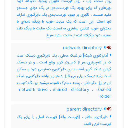
روی صفحه وب ، روی فهرست تغییری بوجود نخواهد آورد
چیزهایی که برای بهبود یک فهرست‌بندی در یک موتور جستجو
مفید هستند ، تاثیری بر بهبود فهرست‌بندی یک دایرکتوری ندارند
تنها استثناء این است که یک سایت خوب با پایگاه داده‌ای با
محتوای خوب شانس بیشتری به نسبت یک سایت با پایگاه داده
ضعیف دارد برگرفته شده از سایت ستاره سرخ
network directory
[دایرکتوری شبکه] در شبکه محلی ، یک دایرکتوری دیسک است
که در کامپیوتری غیر از کامپیوتر کاربر واقع است ، و در دیسک
گردان شبکه کاربر فقط به این دایرکتوری دسترسی دارد و ممکن
است بقیه دیسک برای وی قابل دستیابی نباشد دایرکتوری شبکه
ای در اپل مکینتاش ، پوشه مشترک نامیده میشود نیز نگاه کنید به
‎ network drive ، ‎shared ‎ directory ، ‎ shared
folder
parent directory
دایرکتوری بالاتر ، [فهرست والد] فهرست اصلی را برای یک
فهرست فرعی نامند