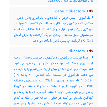
به ‎ catalog ، ‎ data dictionary
default directory
دایرکتوری ؛ پیش فرض یا قراردادی ، دایرکتوری پیش فرض -
هنگامی که دایرکتوری مورد نظر را به کامپیوتر نگوییم ، کامپیوتر در
دایرکتوری پیش فرض قرار می گیرد تحت OS/2 , MS-DOS و
سیستمهای عامل مشابه ، نوشتن نام یک گرداننده به عنوان فرمان
( مثلاً C ) گرداننده ی پیش فرض را تغییر می دهد
directory
راهنما فهرست دایرکتوری ، دایرکتوری ، فهرست راهنما - ناحیه
ای بر روی دیسک که نامها و مکان فایلها در آن ذخیره می شود
اکثر سیستمهای عامل داشتن بیش از یک دایرکتوری را به دیسک
می دهند دایرکتوری در سیستم مک اینتاش ، « پوشه » (
folder ) نام دارد در ویندوز ، OS/2 ، و سیستمهای مختلف
UNIX ، دایرکتوریها دارای « ساختار درختی » هستند دایرکتورها
روشی برای طبقه بندی فایلها هستند؛ آنها دیسک را به بخشهای
گوناگون تقسیم می کنند هر فایلی - صرف نظر از اینکه در کدام
دایرکتوری است می تواند هر مقدار فضای مورد نیاز را در هر جای