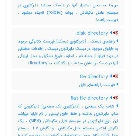
مربوط به محل استقرار آنها در دیسک میباشد دایرکتوری در
سیستم عامل مکینتاش ، پوشه (‎folder) نامیده میشود ،
فهرستِ راهنما
disk directory
راهنمای دیسک ، [دایرکتوری دیسک] فهرست کاتالوگی مربوط
به فایلهای موجود در دیسک دایرکتوری دیسک ، اطلاعات مختلفی
در مورد فایلها از جمله نام ، اندازه ، تاریخ تشکیل و محل فیزیکی
آنها در دیسک را نشان میدهد نیز نگاه کنید به ‎ directory
file directory
فهرست یا راهنمای فایل
flat file directory
شاخه یک سطحی ، [دایرکتوری یک سطحی] دایرکتوریی که
ساب دایرکتوری نداشته و فقط حاوی لیستی از نام فایلها میباشد
این نوع دایرکتوری در سیستم فایلی مکینتاش (‎MFS) ، یک
نگارش ابتدایی سیستم عامل مکینتاش ، و نگارش ‎ 1 x سیستم
عامل ‎ MS-DOS مورد استفاده قرار میگرفته است مقایسه کنید با