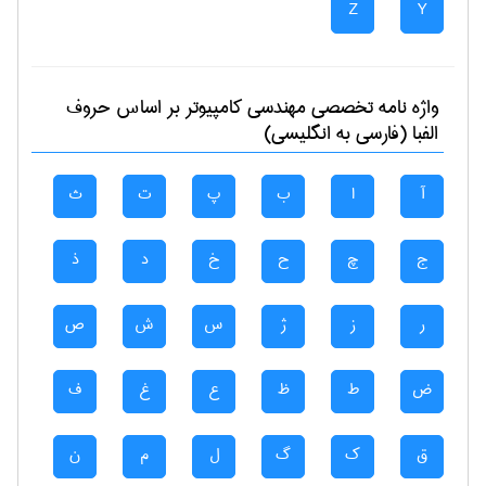
Z
Y
واژه نامه تخصصی
مهندسی كامپيوتر
بر اساس حروف
الفبا (فارسی به انگلیسی)
آ
ا
ب
پ
ت
ث
ج
چ
ح
خ
د
ذ
ر
ز
ژ
س
ش
ص
ض
ط
ظ
ع
غ
ف
ق
ک
گ
ل
م
ن