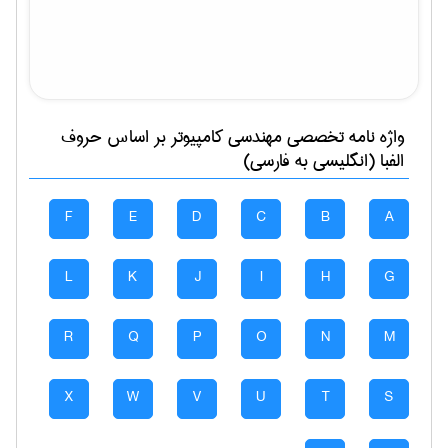
واژه نامه تخصصی
مهندسی كامپيوتر
بر اساس حروف
الفبا (انگلیسی به فارسی)
F
E
D
C
B
A
L
K
J
I
H
G
R
Q
P
O
N
M
X
W
V
U
T
S