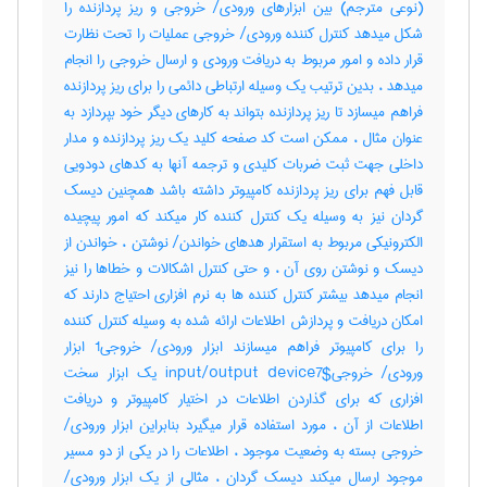
(نوعی مترجم) بین ابزارهای ورودی‎/ خروجی و ریز پردازنده را
شکل میدهد کنترل کننده ورودی‎/ خروجی عملیات را تحت نظارت
قرار داده و امور مربوط به دریافت ورودی و ارسال خروجی را انجام
میدهد ، بدین ترتیب یک وسیله ارتباطی دائمی را برای ریز پردازنده
فراهم میسازد تا ریز پردازنده بتواند به کارهای دیگر خود بپردازد به
عنوان مثال ، ممکن است کد صفحه کلید یک ریز پردازنده و مدار
داخلی جهت ثبت ضربات کلیدی و ترجمه آنها به کدهای دودویی
قابل فهم برای ریز پردازنده کامپیوتر داشته باشد همچنین دیسک
گردان نیز به وسیله یک کنترل کننده کار میکند که امور پیچیده
الکترونیکی مربوط به استقرار هدهای خواندن‎/ نوشتن ، خواندن از
دیسک و نوشتن روی آن ، و حتی کنترل اشکالات و خطاها را نیز
انجام میدهد بیشتر کنترل کننده ها به نرم افزاری احتیاج دارند که
امکان دریافت و پردازش اطلاعات ارائه شده به وسیله کنترل کننده
را برای کامپیوتر فراهم میسازند ابزار ورودی‎/ خروجی‎1 ابزار
ورودی‎/ خروجی‎input/output device7$ یک ابزار سخت
افزاری که برای گذاردن اطلاعات در اختیار کامپیوتر و دریافت
اطلاعات از آن ، مورد استفاده قرار میگیرد بنابراین ابزار ورودی‎/
خروجی بسته به وضعیت موجود ، اطلاعات را در یکی از دو مسیر
موجود ارسال میکند دیسک گردان ، مثالی از یک ابزار ورودی‎/