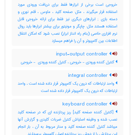
خروجی است برخی از ابزارها فقط برای دریافت ورودی مورد
استفاده قرار میگیرند ، مثل: صفحه کلید ، ماوس ، قلم نوری و
دسته بازی‎ ; ابزارهای دیگری نیز فقط برای ارائه خروجی قابل
استفاده هستند مثل: چاپگر و مونیتور برای بیشتر ابزارها باید روال
نرم افزاری خاصی (بنام راه انداز ابزار) نصب شود که امکان انتقال
اطلاعات بین کامپیوتر و آن را فراهم میسازد
input-output controller
کنترل کننده ورودی - خروجی ، کنترل کننده ورودی ‎ - خروجی
integral controller
واحد ارتباطات که درون یک کامپیوتر قرار داده شده است ، واحد
ارتباطات که درون یک کامپیوتر قرار داده شده است
keyboard controller
[کنترل کننده صفحه کلید] ریز پردازنده ای که در صفحه کلید
نصب شده و وظیفه اصلیاش کنترل ضربات کلیدی و گزارش آنها
میباشد کنترل کننده صفحه کلید و مدار مربوط به آن ، بار انجام
این پردازش را از دوش ریز پردازنده اصلی کامپیوتر برمیدارند