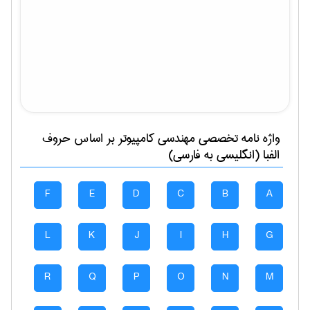
واژه نامه تخصصی
مهندسی كامپيوتر
بر اساس حروف
الفبا (انگلیسی به فارسی)
F
E
D
C
B
A
L
K
J
I
H
G
R
Q
P
O
N
M