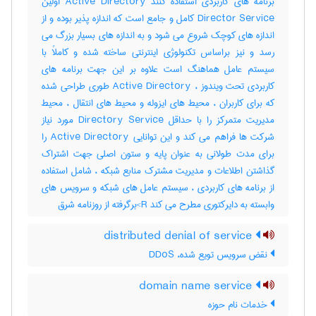
برنامه های کاربردی استفاده کنند Active Directory اولین
Director Service کامل و جامع است که اندازه پذیر بوده و از
اندازه های کوچک شروع می شود و به اندازه های بسیار بزرگ می
رسد و نیز براساس تکنولوژی اینترنتی ساخته شده و کاملاً با
سیستم عامل هماهنگ است علاوه بر این جهت برنامه های
کاربردی تحت ویندوز ، Active Directory طوری طراحی شده
که برای کاربران ، محیط های ایزوله و محیط های انتقال ، محیط
مدیریت متمرکز را با حداقل Directory Service مورد نیاز
شرکت ها فراهم می کند و این توانایی Active Directory را
برای مدت طولانی به عنوان پایه و ستون اصلی جهت اشتراک
گذاشتن اطلاعات و مدیریت مشترک منابع شبکه ، شامل استفاده
از برنامه های کاربردی ، سیستم عامل های شبکه و سرویس های
وابسته به دایرکتوری مطرح می کند R>برگرفته از روزنامه شرق
distributed denial of service
نقض سرویس تویع شده، DDoS
domain name service
خدمات نام حوزه