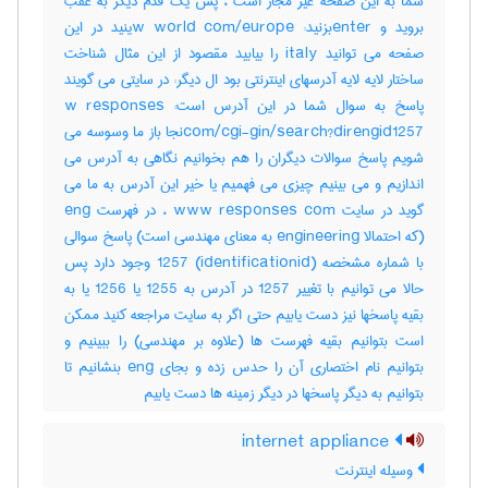
شما به این صفحه غیر مجاز است ، پس یک قدم دیگر به عقب
بروید و enterبزنید: w world com/europeینید در این
صفحه می توانید italy را بیابید مقصود از این مثال شناخت
ساختار لایه لایه آدرسهای اینترنتی بود ال دیگر: در سایتی می گویند
پاسخ به سوال شما در این آدرس است: w responses
com/cgi-gin/search?direngid1257نجا باز ما وسوسه می
شویم پاسخ سوالات دیگران را هم بخوانیم نگاهی به آدرس می
اندازیم و می بینیم چیزی می فهمیم یا خیر این آدرس به ما می
گوید در سایت www responses com ، در فهرست eng
(که احتمالا engineering به معنای مهندسی است) پاسخ سوالی
با شماره مشخصه (identificationid) 1257 وجود دارد پس
حالا می توانیم با تغییر 1257 در آدرس به 1255 یا 1256 یا به
بقیه پاسخها نیز دست یابیم حتی اگر به سایت مراجعه کنید ممکن
است بتوانیم بقیه فهرست ها (علاوه بر مهندسی) را ببینیم و
بتوانیم نام اختصاری آن را حدس زده و بجای eng بنشانیم تا
بتوانیم به دیگر پاسخها در دیگر زمینه ها دست یابیم
internet appliance
وسیله اینترنت