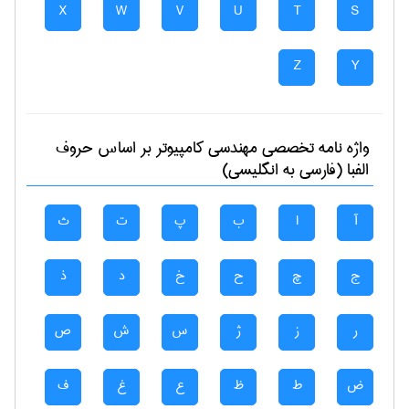
X
W
V
U
T
S
Z
Y
واژه نامه تخصصی
مهندسی كامپيوتر
بر اساس حروف
الفبا (فارسی به انگلیسی)
آ
ا
ب
پ
ت
ث
ج
چ
ح
خ
د
ذ
ر
ز
ژ
س
ش
ص
ض
ط
ظ
ع
غ
ف