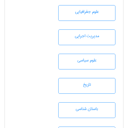
علوم جغرافيايی
مديريت اجرايی
علوم سياسی
تاريخ
باستان شناسی