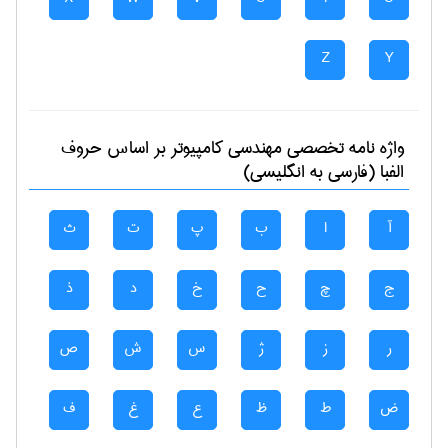
Z
Y
واژه نامه تخصصی
مهندسی كامپيوتر
بر اساس حروف
الفبا (فارسی به انگلیسی)
آ
ا
ب
پ
ت
ث
ج
چ
ح
خ
د
ذ
ر
ز
ژ
س
ش
ص
ض
ط
ظ
ع
غ
ف