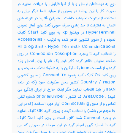
نوع به دوستانتان ارسال و یا از آنها فایلهایی را دریافت نمایید در
صورت کار با این برنامه در بسیاری از موارد شما دیگر نیازی به
استفاده از اینترنت نخواهید داشت ، بنابراین قادرید در هزینه های
اتصال به اینترنت تا حد زیادی صرفه جویی کنید برای فعال نمودن
HyperTerminal در ویندوز xp به روی کلید Start کلیک
نموده و از منوی کشویی ظاهر شده به ترتیب Accessories <
All programs < Hyper Terminal< Communications
را انتخاب کنید تا پنجره Connection Description در روی
صفحه نمایش ظاهر گردد کادر فوق یک نام را برای اتصال وارد
کرده و از قسمت Icon یک آیکون را به دلخواه انتخاب نموده و بر
روی کلید OK کلیک کنید پنجره Connect To از منوی کشویی
Country / region کشور محل سکونت خود (که در اینجا
IRAN را باید انتخاب نمایید مگر اینکه خارج از ایران زندگی می
کنید) ، AreaCode کد کشور ، phonenumber شماره تلفن
تماس و از منوی ConnectUsing ابزار مورد استفاده (که در این
جا مودم می باشد) را انتخاب کرده و برروی کلید OK کلیک نمایید
در پنجره Connect شما کافی است بر روی کلید Dial کلیک
کنید تا شماره گیری انجام گیرد در این مرحله در صورتی که می
خواهید تغییری در شماره تلفن تماس و یا محل سکونت خود