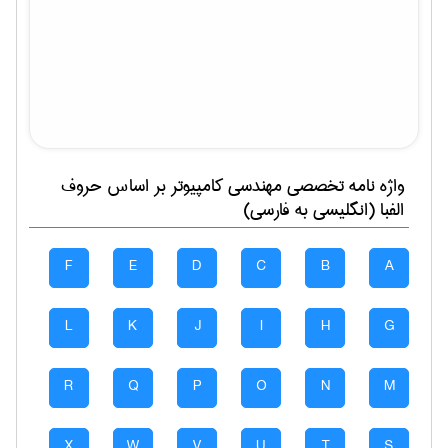
واژه نامه تخصصی
مهندسی كامپيوتر
بر اساس حروف
الفبا (انگلیسی به فارسی)
F
E
D
C
B
A
L
K
J
I
H
G
R
Q
P
O
N
M
X
W
V
U
T
S