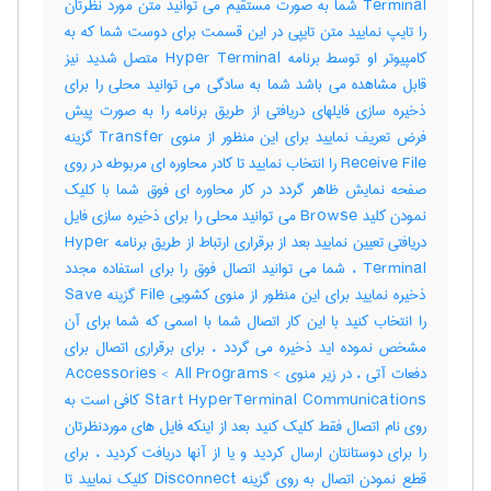
Terminal شما به صورت مستقیم می توانید متن مورد نظرتان
را تایپ نمایید متن تایپی در این قسمت برای دوست شما که به
کامپیوتر او توسط برنامه Hyper Terminal متصل شدید نیز
قابل مشاهده می باشد شما به سادگی می توانید محلی را برای
ذخیره سازی فایلهای دریافتی از طریق برنامه را به صورت پیش
فرض تعریف نمایید برای این منظور از منوی Transfer گزینه
Receive File را انتخاب نمایید تا کادر محاوره ای مربوطه در روی
صفحه نمایش ظاهر گردد در کار محاوره ای فوق شما با کلیک
نمودن کلید Browse می توانید محلی را برای ذخیره سازی فایل
دریافتی تعیین نمایید بعد از برقراری ارتباط از طریق برنامه Hyper
Terminal ، شما می توانید اتصال فوق را برای استفاده مجدد
ذخیره نمایید برای این منظور از منوی کشویی File گزینه Save
را انتخاب کنید با این کار اتصال شما با اسمی که شما برای آن
مشخص نموده اید ذخیره می گردد ، برای برقراری اتصال برای
دفعات آتی ، در زیر منوی Accessories < All Programs <
Start HyperTerminal Communications کافی است به
روی نام اتصال فقط کلیک کنید بعد از اینکه فایل های موردنظرتان
را برای دوستانتان ارسال کردید و یا از آنها دریافت کردید ، برای
قطع نمودن اتصال به روی گزینه Disconnect کلیک نمایید تا