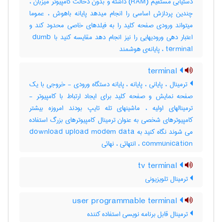
دستیابی مستقیم (‎RAM) داشته و بدون دخالت کامپیوتر میزبان ،
چندین پردازش اساسی را انجام میدهد پایانه باهوش ، عموما
میتواند ورودی صفحه کلید را به فیلدهای خاصی محدود کند و
اعتبار دهی ورودیهایی را نیز انجام دهد مقایسه کنید با ‎ dumb
terminal ، پایانه‌ی هوشمند
terminal
ترمینال ، پایانی ، پایانه ، پایانه دستگاه ورودی - خروجی با یک
صفحه نمایش و صفحه کلید برای ایجاد ارتباط با کامپیوتر -
ترمینالهای اولیه ، ماشینهای تله تایپ بودند امروزه بیشتر
کامپیوترهای شخصی به عنوان ترمینال کامپیوترهای بزرگ استفاده
می شوند نگاه کنید به download upload modem data
communication ، انتهائی ، نهائی
tv terminal
ترمینال تلویزیونی
user programmable terminal
ترمینال قابل برنامه نویسی استفاده کننده