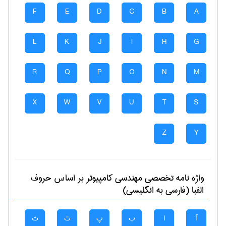
F
E
D
C
B
A
L
K
J
I
H
G
R
Q
P
O
N
M
X
W
V
U
T
S
Z
Y
واژه نامه تخصصی
مهندسی كامپيوتر
بر اساس حروف
الفبا (فارسی به انگلیسی)
آ
ا
ب
پ
ت
ث