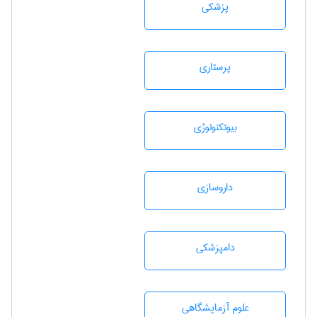
پزشكی
پرستاری
بيوتكنولوژی
داروسازی
دامپزشكی
علوم آزمايشگاهی