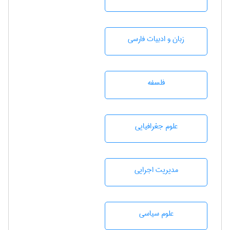
زبان و ادبيات فارسی
فلسفه
علوم جغرافيايی
مديريت اجرايی
علوم سياسی