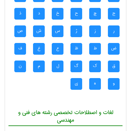
ج
چ
ح
خ
د
ذ
ر
ز
ژ
س
ش
ص
ض
ط
ظ
ع
غ
ف
ق
ک
گ
ل
م
ن
و
ه
ی
لغات و اصطلاحات تخصصی رشته های فنی و
مهندسی