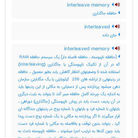
interleave memory
حافظه جاگذاری
interleaved
جای داده
interleaved memory
[حافظه ناپیوسته ، حافظه فاصله دار] یک سیستم حافظه ‎ RAM
که در آن از تکنیک ناپیوستگی یا جاگذاری (‎interleaving)
استفاده شده تا وضعیتهای انتظار کاهش یابد بطور معمول ، حافظه
در ردیفهایی از تراشه های ‎ 256 کیلوبایتی یا یک مگابایتی سازمان
دهی میشود پردازنده پس از دستیابی به مکانی از این ردیفها باید
به اندازه یک چرخه کامل حافظه صبر کند تا بتواند به بایت دیگری
در آن ردیف دست یابد در روش ناپیوستگی (جاگذاری) دوراهی ،
بایتهای با شماره فرد و بایتهای با شماره زوج در ردیفهای جداگانه ای
قرار میگیرند تا اگر پردازنده به مکانی با یک شماره زوج دست پیدا
کرد ، بتواند بدون توقف و بلافاصله به مکانی با شماره فرد دست
یابد چون کدها به ترتیب اجرا میشوند ، حافظه ناپیوسته باعث به