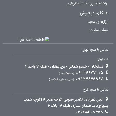
راهنمای پرداخت اینترنتی
همکاری در فروش
ابزارهای مفید
نقشه سایت
تماس با شعبه تهران
شعبه تهران
ستارخان - خسرو شمالی - برج بهاران - طبقه 7 واحد 2
09124677115
مدیریت گروه
09124648967
مدیریت فناوری اطلاعات
تماس با شعبه کرج
البرز، نظرآباد، الغدیر جنوبی، کوچه غدیر 4 (کوچه شهید
بذرپاچ)، ساختمان ستاره، طبقه 4، پلاک 6
02645408358