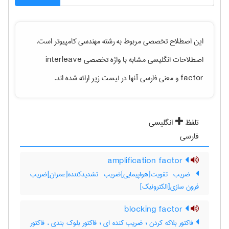
این اصطلاح تخصصی مربوط به رشته
مهندسی كامپيوتر
است.
اصطلاحات انگلیسی مشابه با واژه تخصصی
interleave
factor
و معنی فارسی آنها در لیست زیر ارائه شده اند.
تلفظ
انگلیسی
فارسی
amplification factor
ضریب تقویت[هواپیمایی]ضریب تشدیدکننده[عمران]ضریب
فرون سازی[الکترونیک]
blocking factor
فاکتور بلاکه کردن ؛ ضریب کنده ای ؛ فاکتور بلوک بندی ، فاکتور