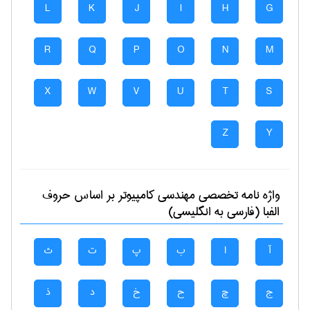
L
K
J
I
H
G
R
Q
P
O
N
M
X
W
V
U
T
S
Z
Y
واژه نامه تخصصی
مهندسی كامپيوتر
بر اساس حروف
الفبا (فارسی به انگلیسی)
آ
ا
ب
پ
ت
ث
ج
چ
ح
خ
د
ذ