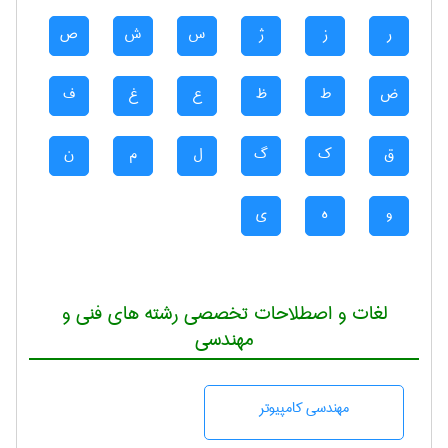
ر
ز
ژ
س
ش
ص
ض
ط
ظ
ع
غ
ف
ق
ک
گ
ل
م
ن
و
ه
ی
لغات و اصطلاحات تخصصی رشته های فنی و
مهندسی
مهندسی كامپيوتر