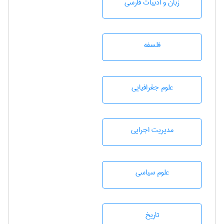
زبان و ادبيات فارسی
فلسفه
علوم جغرافيايی
مديريت اجرايی
علوم سياسی
تاريخ