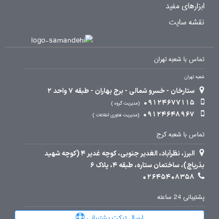
ابزارهای مفید
نقشه سایت
تماس با شعبه تهران
شعبه تهران
ستارخان - خسرو شمالی - برج بهاران - طبقه 7 واحد 2
09124677115
مدیریت گروه
09124648967
مدیریت فناوری اطلاعات
تماس با شعبه کرج
البرز، نظرآباد، الغدیر جنوبی، کوچه غدیر 4 (کوچه شهید
بذرپاچ)، ساختمان ستاره، طبقه 4، پلاک 6
02645408358
پشتیبانی 24 ساعته
ارسال تیکت پشتیبانی