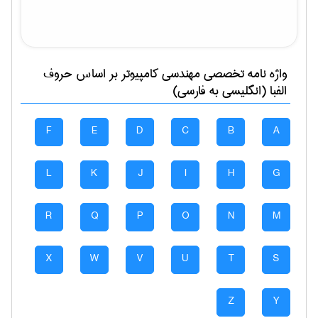
واژه نامه تخصصی
مهندسی كامپيوتر
بر اساس حروف
الفبا (انگلیسی به فارسی)
F
E
D
C
B
A
L
K
J
I
H
G
R
Q
P
O
N
M
X
W
V
U
T
S
Z
Y