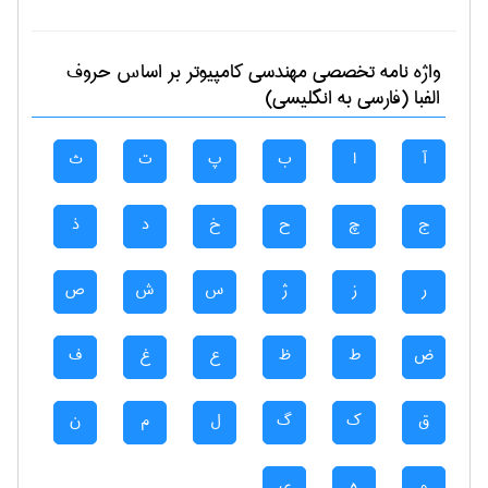
واژه نامه تخصصی
مهندسی كامپيوتر
بر اساس حروف
الفبا (فارسی به انگلیسی)
آ
ا
ب
پ
ت
ث
ج
چ
ح
خ
د
ذ
ر
ز
ژ
س
ش
ص
ض
ط
ظ
ع
غ
ف
ق
ک
گ
ل
م
ن
و
ه
ی