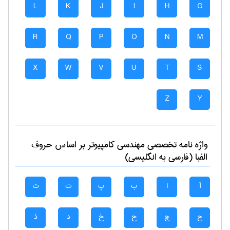
L
K
J
I
H
G
R
Q
P
O
N
M
X
W
V
U
T
S
Z
Y
واژه نامه تخصصی
مهندسی كامپيوتر
بر اساس حروف
الفبا (فارسی به انگلیسی)
آ
ا
ب
پ
ت
ث
ج
چ
ح
خ
د
ذ