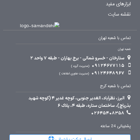
ابزارهای مفید
نقشه سایت
تماس با شعبه تهران
شعبه تهران
ستارخان - خسرو شمالی - برج بهاران - طبقه 7 واحد 2
09124677115
مدیریت گروه
09124648967
مدیریت فناوری اطلاعات
تماس با شعبه کرج
البرز، نظرآباد، الغدیر جنوبی، کوچه غدیر 4 (کوچه شهید
بذرپاچ)، ساختمان ستاره، طبقه 4، پلاک 6
02645408358
پشتیبانی 24 ساعته
ارسال تیکت پشتیبانی