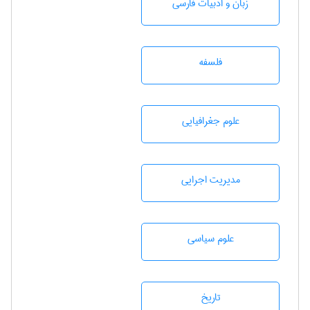
زبان و ادبيات فارسی
فلسفه
علوم جغرافيايی
مديريت اجرايی
علوم سياسی
تاريخ