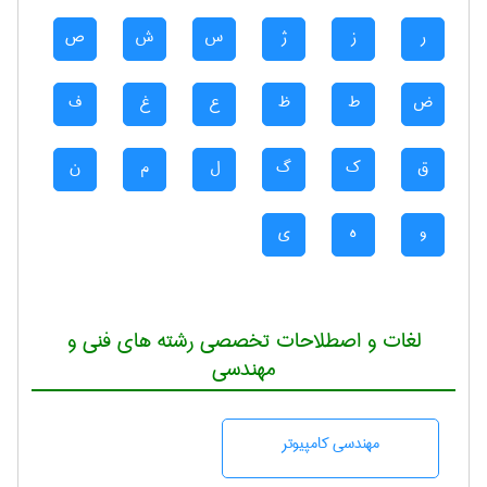
ر
ز
ژ
س
ش
ص
ض
ط
ظ
ع
غ
ف
ق
ک
گ
ل
م
ن
و
ه
ی
لغات و اصطلاحات تخصصی رشته های فنی و
مهندسی
مهندسی كامپيوتر