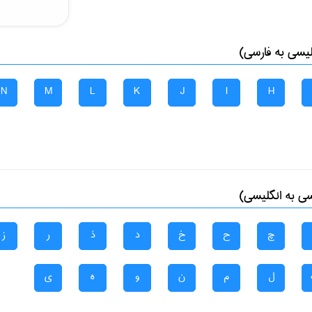
لیسی به فارسی)
N
M
L
K
J
I
H
سی به انگلیسی)
چ
ح
خ
د
ذ
ر
ز
ل
م
ن
و
ه
ی