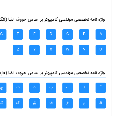
واژه نامه تخصصی
مهندسی كامپيوتر
بر اساس حروف الفبا (انگ
G
F
E
D
C
B
A
Z
Y
X
W
V
U
واژه نامه تخصصی
مهندسی كامپيوتر
بر اساس حروف الفبا (فار
آ
ا
ب
پ
ت
ث
ج
ظ
ع
غ
ف
ق
ک
گ