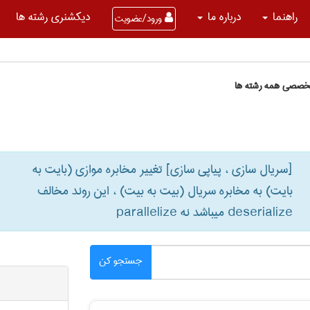
راهنما
درباره ما
دیکشنری رشته ها
ورود/عضویت
تخصصی همه رشته ها
[سریال سازی ، پیاپی سازی] تغییر مخابره موازی (بایت به
deserialize میباشد نه ‎ parallelize
جستجو کن