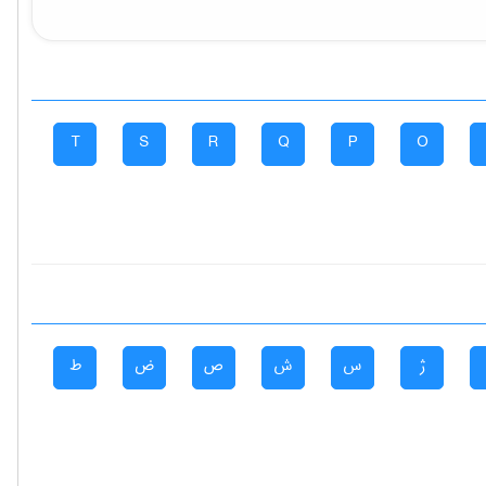
T
S
R
Q
P
O
ژ
س
ش
ص
ض
ط