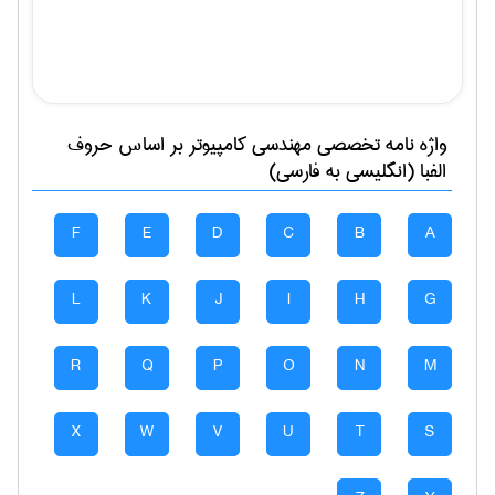
واژه نامه تخصصی
مهندسی كامپيوتر
بر اساس حروف
الفبا (انگلیسی به فارسی)
F
E
D
C
B
A
L
K
J
I
H
G
R
Q
P
O
N
M
X
W
V
U
T
S