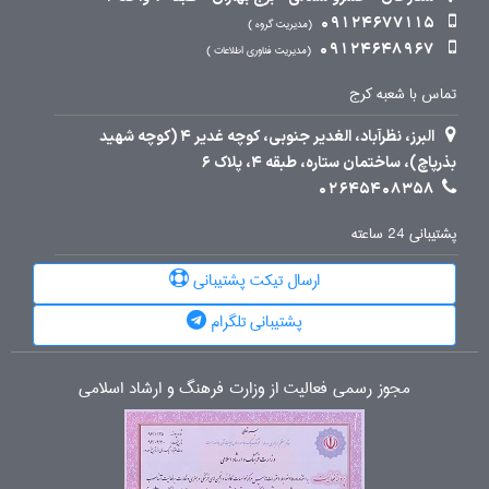
09124677115
مدیریت گروه
09124648967
مدیریت فناوری اطلاعات
تماس با شعبه کرج
البرز، نظرآباد، الغدیر جنوبی، کوچه غدیر 4 (کوچه شهید
بذرپاچ)، ساختمان ستاره، طبقه 4، پلاک 6
02645408358
پشتیبانی 24 ساعته
ارسال تیکت پشتیبانی
پشتیبانی تلگرام
مجوز رسمی فعالیت از وزارت فرهنگ و ارشاد اسلامی