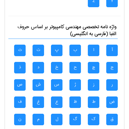
Z
Y
واژه نامه تخصصی
مهندسی كامپيوتر
بر اساس حروف
الفبا (فارسی به انگلیسی)
آ
ا
ب
پ
ت
ث
ج
چ
ح
خ
د
ذ
ر
ز
ژ
س
ش
ص
ض
ط
ظ
ع
غ
ف
ق
ک
گ
ل
م
ن