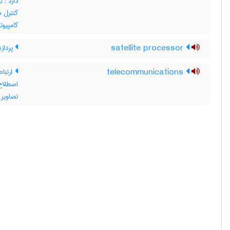
دارد
کامپیوتر
satellite processor
پردازش
telecommunications
ارتباط
اصطلاح 
تصاویر 