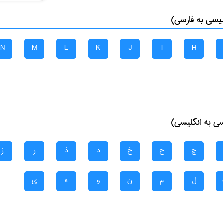
لیسی به فارسی)
N
M
L
K
J
I
H
سی به انگلیسی)
چ
ح
خ
د
ذ
ر
ز
ل
م
ن
و
ه
ی