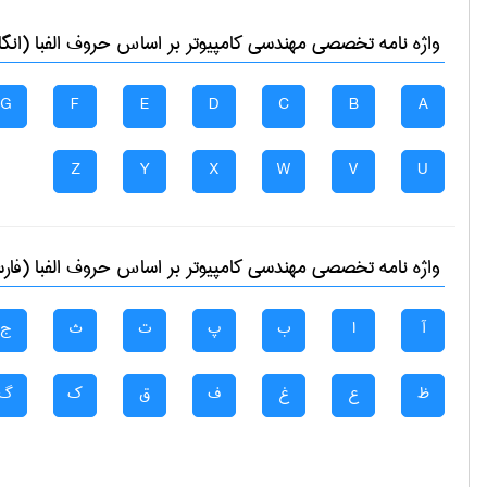
واژه نامه تخصصی
مهندسی كامپيوتر
بر اساس حروف الفبا (انگ
G
F
E
D
C
B
A
Z
Y
X
W
V
U
واژه نامه تخصصی
مهندسی كامپيوتر
بر اساس حروف الفبا (فار
آ
ا
ب
پ
ت
ث
ج
ظ
ع
غ
ف
ق
ک
گ