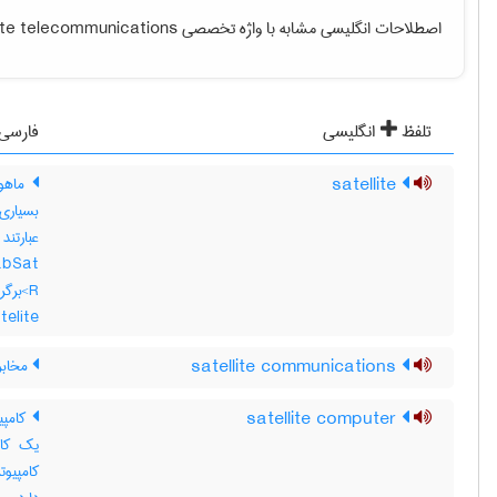
اصطلاحات انگلیسی مشابه با واژه تخصصی
lite telecommunications
تلفظ
انگلیسی
فارسی
satellite
ماهوار
بسیاری 
abSat
elite
satellite communications
مخابره
satellite computer
کامپیو
یک کام
کامپیوت