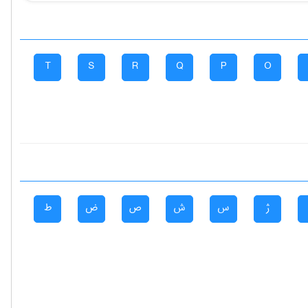
T
S
R
Q
P
O
ژ
س
ش
ص
ض
ط