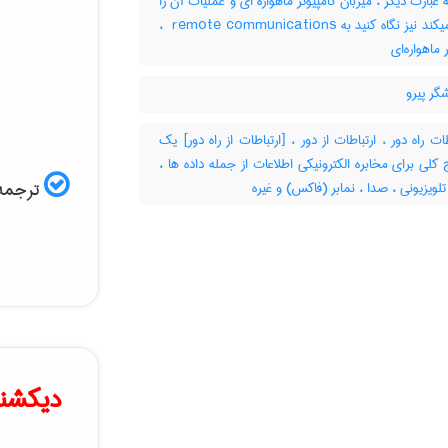
‎ ; به عبارت دیگر ، میزبان کامپیوتر ماهواره ای و عملیات آن را
کنترل میکند نیز نگاه کنید به ‎ remote communications ،
 ماهواره‌ای
گر پیرو
ات راه دور ، ارتباطات از دور ، [ارتباطات از راه دور] یک
کلی برای مخابره الکترونیکی اطلاعات از جمله داده ها ،
ترجمه 
تلویزیونی ، صدا ، نمابر (فاکس) و غیره
دیکشنر