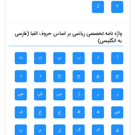
Z
Y
واژه نامه تخصصی
رياضی
بر اساس حروف الفبا (فارسی
به انگلیسی)
آ
ا
ب
پ
ت
ث
ج
چ
ح
خ
د
ذ
ر
ز
ژ
س
ش
ص
ض
ط
ظ
ع
غ
ف
ق
ک
گ
ل
م
ن