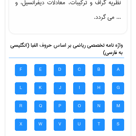
نظریه گراف و تركیبات، معادلات دیفرانسیل
، و
... می گردد.
واژه نامه تخصصی
رياضی
بر اساس حروف الفبا (انگلیسی
به فارسی)
F
E
D
C
B
A
L
K
J
I
H
G
R
Q
P
O
N
M
X
W
V
U
T
S