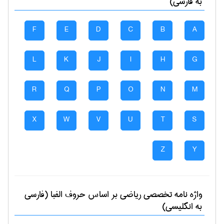
به فارسی)
F
E
D
C
B
A
L
K
J
I
H
G
R
Q
P
O
N
M
X
W
V
U
T
S
Z
Y
واژه نامه تخصصی
رياضی
بر اساس حروف الفبا (فارسی
به انگلیسی)