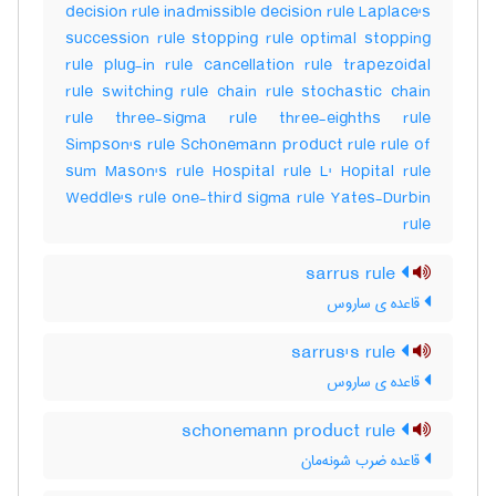
decision rule inadmissible decision rule Laplace's
succession rule stopping rule optimal stopping
rule plug-in rule cancellation rule trapezoidal
rule switching rule chain rule stochastic chain
rule three-sigma rule three-eighths rule
Simpson's rule Schonemann product rule rule of
sum Mason's rule Hospital rule L' Hopital rule
Weddle's rule one-third sigma rule Yates-Durbin
rule
sarrus rule
قاعده ی ساروس
sarrus's rule
قاعده ی ساروس
schonemann product rule
قاعده ضرب شونه‌مان