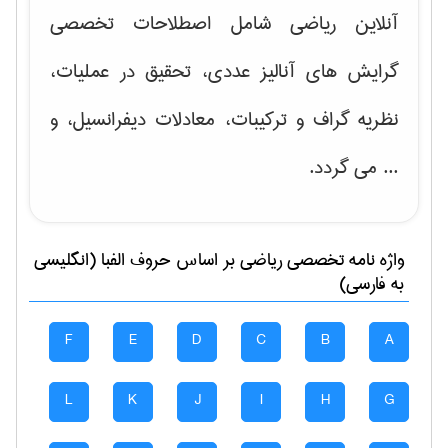
آنلاین ریاضی شامل اصطلاحات تخصصی
گرایش های
آنالیز عددی، تحقیق در عملیات،
نظریه گراف و تركیبات، معادلات دیفرانسیل
، و
... می گردد.
واژه نامه تخصصی
رياضی
بر اساس حروف الفبا (انگلیسی
به فارسی)
F
E
D
C
B
A
L
K
J
I
H
G