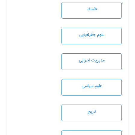
فلسفه
علوم جغرافيايی
مديريت اجرايی
علوم سياسی
تاريخ