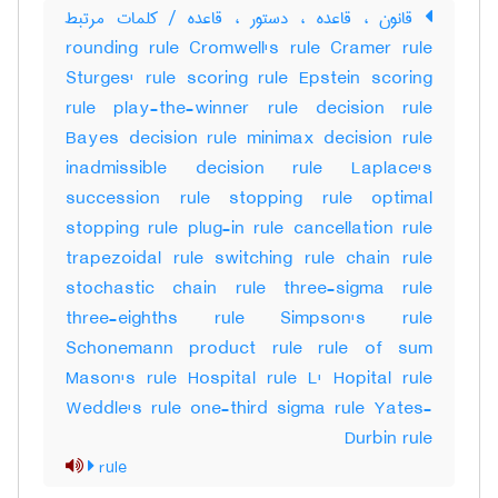
قانون ، قاعده ، دستور ، قاعده / کلمات مرتبط
rounding rule Cromwell's rule Cramer rule
Sturges' rule scoring rule Epstein scoring
rule play-the-winner rule decision rule
Bayes decision rule minimax decision rule
inadmissible decision rule Laplace's
succession rule stopping rule optimal
stopping rule plug-in rule cancellation rule
trapezoidal rule switching rule chain rule
stochastic chain rule three-sigma rule
three-eighths rule Simpson's rule
Schonemann product rule rule of sum
Mason's rule Hospital rule L' Hopital rule
Weddle's rule one-third sigma rule Yates-
Durbin rule
rule