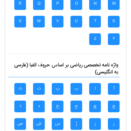
R
Q
P
O
N
M
X
W
V
U
T
S
Z
Y
واژه نامه تخصصی
رياضی
بر اساس حروف الفبا (فارسی
به انگلیسی)
آ
ا
ب
پ
ت
ث
ج
چ
ح
خ
د
ذ
ر
ز
ژ
س
ش
ص