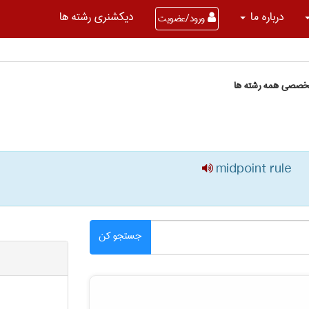
درباره ما
دیکشنری رشته ها
ورود/عضویت
تخصصی همه رشته ها
midpoint rule
جستجو کن