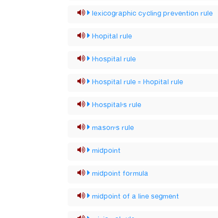
lexicographic cycling prevention rule
l'hopital rule
l'hospital rule
l'hospital rule = l'hopital rule
l'hospital's rule
mason's rule
midpoint
midpoint formula
midpoint of a line segment