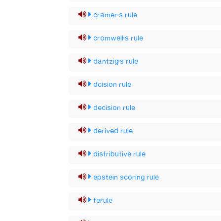
cramer's rule
cromwell's rule
dantzig's rule
dcision rule
decision rule
derived rule
distributive rule
epstein scoring rule
ferule