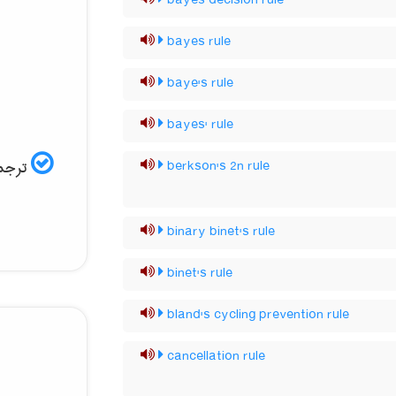
bayes decision rule
bayes rule
baye's rule
bayes' rule
ترجمه
berkson's 2n rule
binary binet's rule
binet's rule
bland's cycling prevention rule
cancellation rule