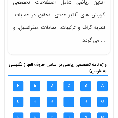
آنلاین ریاضی شامل اصطلاحات تخصصی
گرایش های
آنالیز عددی، تحقیق در عملیات،
نظریه گراف و تركیبات، معادلات دیفرانسیل
، و
... می گردد.
واژه نامه تخصصی
رياضی
بر اساس حروف الفبا (انگلیسی
به فارسی)
F
E
D
C
B
A
L
K
J
I
H
G
R
Q
P
O
N
M