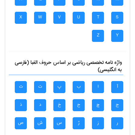
X
W
V
U
T
S
Z
Y
واژه نامه تخصصی
رياضی
بر اساس حروف الفبا (فارسی
به انگلیسی)
آ
ا
ب
پ
ت
ث
ج
چ
ح
خ
د
ذ
ر
ز
ژ
س
ش
ص