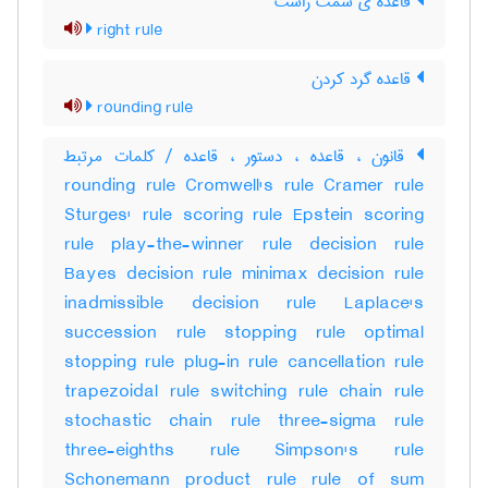
قاعده ی سمت راست
right rule
قاعده گرد کردن
rounding rule
قانون ، قاعده ، دستور ، قاعده / کلمات مرتبط
rounding rule Cromwell's rule Cramer rule
Sturges' rule scoring rule Epstein scoring
rule play-the-winner rule decision rule
Bayes decision rule minimax decision rule
inadmissible decision rule Laplace's
succession rule stopping rule optimal
stopping rule plug-in rule cancellation rule
trapezoidal rule switching rule chain rule
stochastic chain rule three-sigma rule
three-eighths rule Simpson's rule
Schonemann product rule rule of sum