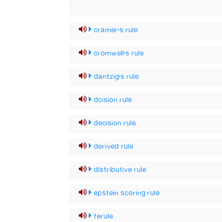
cramer's rule
cromwell's rule
dantzig's rule
dcision rule
decision rule
derived rule
distributive rule
epstein scoring rule
ferule