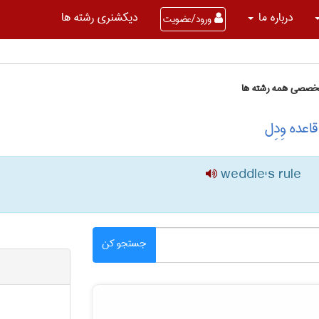
درباره ما
دیکشنری رشته ها
ورود/عضویت
تخصصی همه رشته ها
عده وِدِل
weddle's rule
جستجو کن