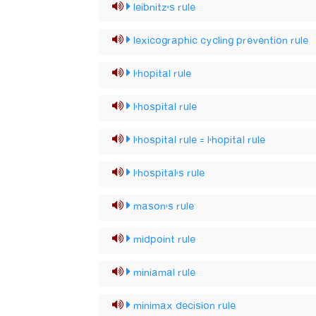
leibnitz's rule
lexicographic cycling prevention rule
l'hopital rule
l'hospital rule
l'hospital rule = l'hopital rule
l'hospital's rule
mason's rule
midpoint rule
miniamal rule
minimax decision rule